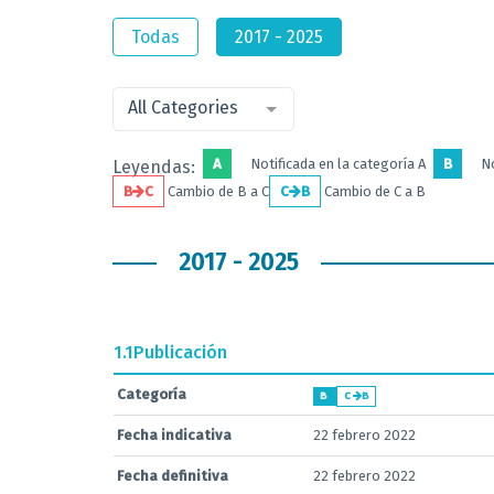
Todas
2017 - 2025
All Categories
A
Notificada en la categoría A
B
No
Leyendas:
B
C
Cambio de B a C
C
B
Cambio de C a B
2017 - 2025
1.1
Publicación
Categoría
B
C
B
Fecha indicativa
22 febrero 2022
Fecha definitiva
22 febrero 2022