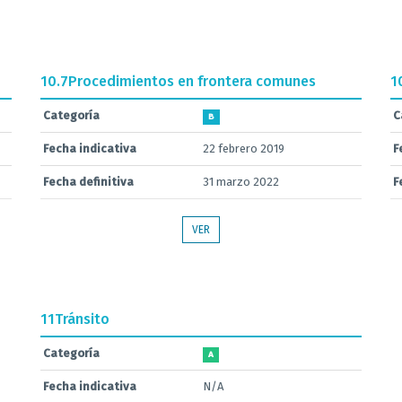
10.7
Procedimientos en frontera comunes
1
Categoría
C
B
Fecha indicativa
22 febrero 2019
F
Fecha definitiva
31 marzo 2022
F
VER
11
Tránsito
Categoría
A
Fecha indicativa
N/A