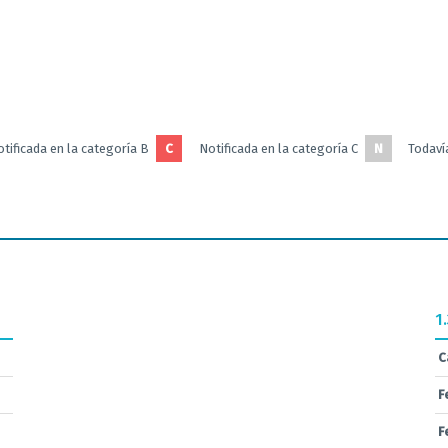
tificada en la categoría B
C
Notificada en la categoría C
N
Todavía
1
C
F
F