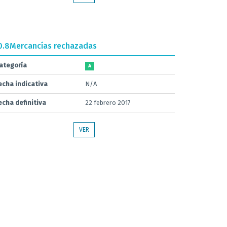
0.8
Mercancías rechazadas
ategoría
A
echa indicativa
N/A
echa definitiva
22 febrero 2017
VER