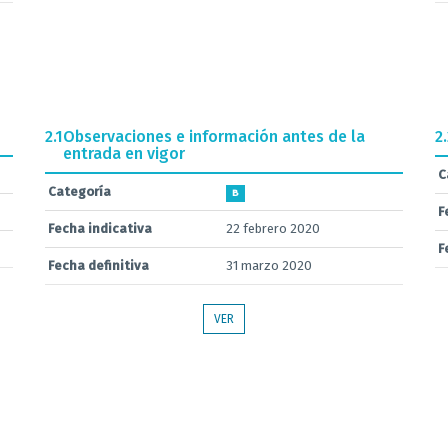
2.1
Observaciones e información antes de la
2
entrada en vigor
C
Categoría
B
F
Fecha indicativa
22 febrero 2020
F
Fecha definitiva
31 marzo 2020
VER