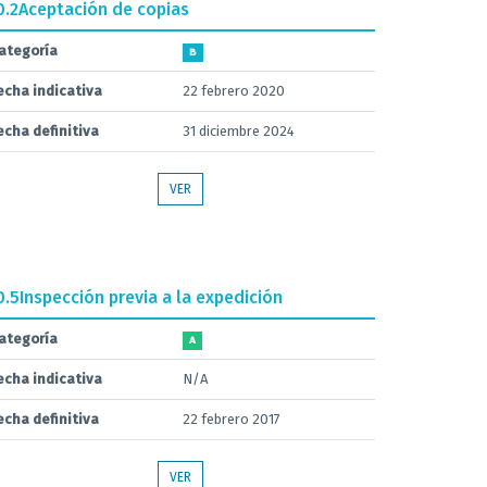
0.2
Aceptación de copias
ategoría
B
echa indicativa
22 febrero 2020
echa definitiva
31 diciembre 2024
VER
0.5
Inspección previa a la expedición
ategoría
A
echa indicativa
N/A
echa definitiva
22 febrero 2017
VER