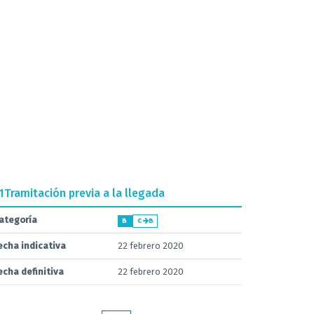
1
Tramitación previa a la llegada
ategoría
B
C
B
echa indicativa
22 febrero 2020
echa definitiva
22 febrero 2020