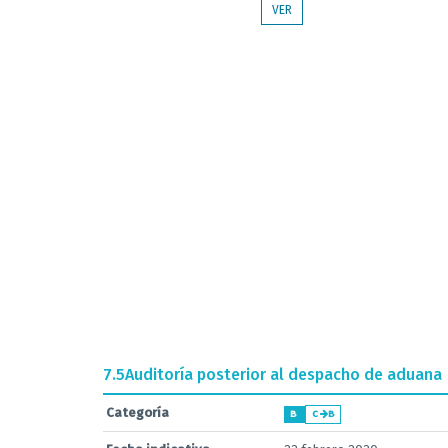
VER
7.5
Auditoría posterior al despacho de aduana
Categoría
B
C
B