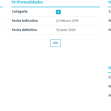
10.1
Formalidades
1
Categoría
C
B
Fecha indicativa
22 febrero 2019
F
Fecha definitiva
30 junio 2020
F
VER
1
C
F
F