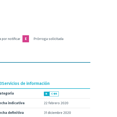
 por notificar
E
Prórroga solicitada
.3
Servicios de información
ategoría
B
C
B
echa indicativa
22 febrero 2020
echa definitiva
31 diciembre 2020