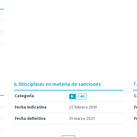
6.3
Disciplinas en materia de sanciones
7.
Categoría
C
B
C
B
Fecha indicativa
22 febrero 2019
F
Fecha definitiva
31 marzo 2021
F