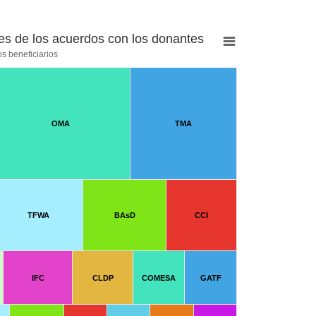
ones de los acuerdos con los donantes
s beneficiarios
OMA
TMA
TFWA
BAsD
CCI
IFC
CLDP
COMESA
GATF