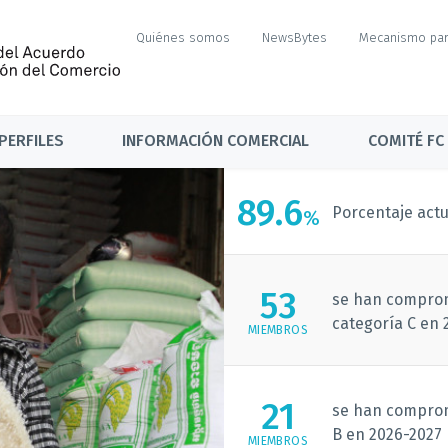
Quiénes somos
NewsBytes
Mecanismo par
PERFILES
INFORMACIÓN COMERCIAL
COMITÉ FC
89.6
Porcentaje act
%
53
se han comprom
categoría C en 
MIEMBROS
21
se han comprom
B en 2026-2027
MIEMBROS