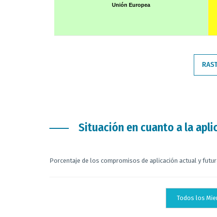
Chart with 36 data points.
Unión Europea
Sobre la base de las notificaciones de los arreglos con lo
End of interactive chart.
RAST
Situación en cuanto a la apli
Porcentaje de los compromisos de aplicación actual y futur
Todos los Mi