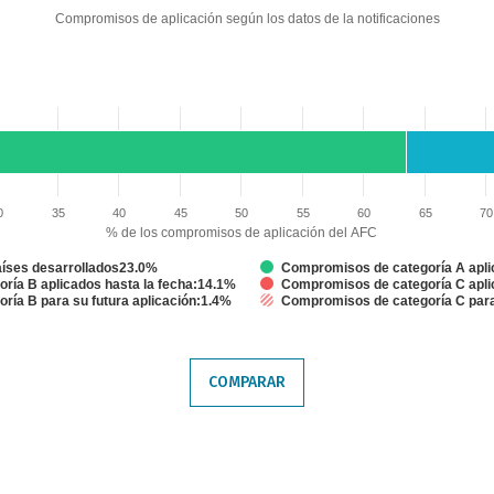
Compromisos de aplicación según los datos de la notificaciones
iones
 aplicación del AFC. Data ranges from 23.03030303030303 to 100.
0
35
40
45
50
55
60
65
70
% de los compromisos de aplicación del AFC
íses desarrollados23.0%
Compromisos de categoría A apli
ría B aplicados hasta la fecha:14.1%
Compromisos de categoría C apli
ía B para su futura aplicación:1.4%
Compromisos de categoría C para 
COMPARAR