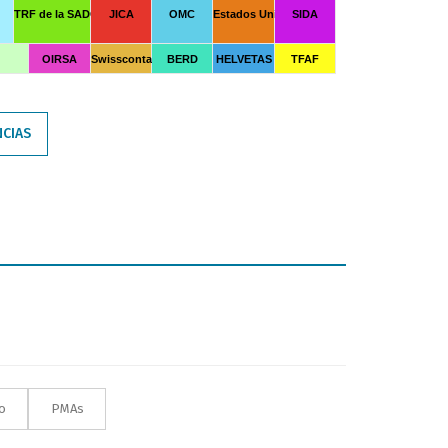
TRF de la SADC
JICA
OMC
Estados Unidos
SIDA
OIRSA
Swisscontact
BERD
HELVETAS
TFAF
NCIAS
o
PMAs