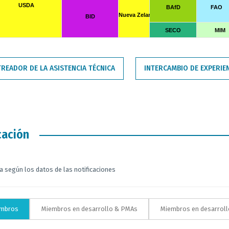
USDA
BAfD
FAO
s donantes presentadas por los miembros beneficiarios
Nueva Zelandia
BID
SECO
MIM
READOR DE LA ASISTENCIA TÉCNICA
INTERCAMBIO DE EXPERIE
cación
a según los datos de las notificaciones
embros
Miembros en desarrollo & PMAs
Miembros en desarroll