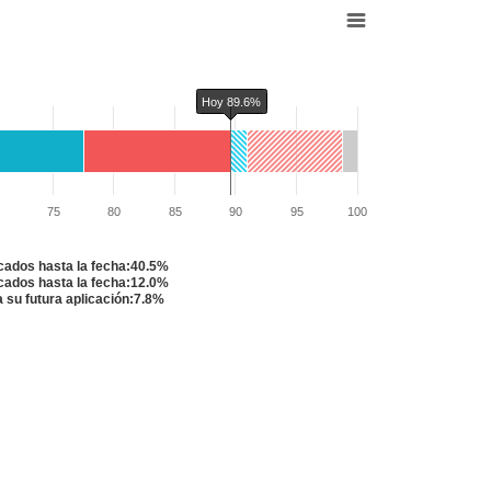
Hoy 89.6%
75
80
85
90
95
100
cados hasta la fecha:40.5%
cados hasta la fecha:12.0%
su futura aplicación:7.8%