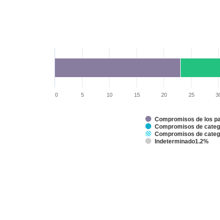
Chart
Bar chart with 7 data series.
Compromisos de aplicación según los datos de la notificac
The chart has 1 X axis displaying categories.
The chart has 1 Y axis displaying % de los compromisos de
Chart annotations summary
Hoy 89.6%
0
5
10
15
20
25
3
Compromisos de los pa
Compromisos de catego
Compromisos de categor
Indeterminado1.2%
End of interactive chart.