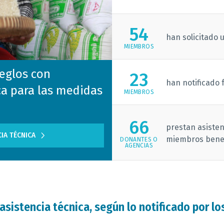
54
han solicitado 
MIEMBROS
reglos con
23
han notificado
ca para las medidas
MIEMBROS
66
prestan asisten
IA TÉCNICA
miembros benef
DONANTES O
AGENCIAS
sistencia técnica, según lo notificado por lo