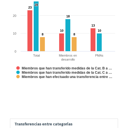
categorías,
28
28
23
23
por
20
Miembro
18
18
Bar chart with 3 data series.
13
13
No. de Miembros que han efectuado transferencias entre categorías
10
10
10
10
10
8
8
8
8
The chart has 1 X axis displaying categories.
The chart has 1 Y axis displaying values. Data ranges from 0 to 28.
0
Total
Miembros en
PMAs
desarrollo
Miembros que han transferido medidas de la Cat. B a …
Miembros que han transferido medidas de la Cat. C a …
Miembros que han efectuado una transferencia entre …
End of interactive chart.
Transferencias entre categorías