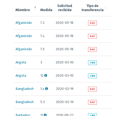
Solicitud
Tipo de
N
Miembro
Medida
recibida
transferencia
Afganistán
7.2
2020-05-18
B
C
Afganistán
7.4
2020-05-18
B
C
Afganistán
7.5
2020-05-18
B
C
Angola
3
2020-03-10
C
B
Angola
12
2020-03-10
C
B
Bangladesh
1.4
2020-02-19
B
C
Bangladesh
5.3
2020-02-19
B
C
Barbados
11
2019-08-22
C
B