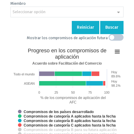
Miembro
Seleccionar opción
Reiniciar
Buscar
Mostrar los compromisos de aplicación futura
Progreso
Progreso en los compromisos de
en
aplicación
los
Acuerdo sobre Facilitación del Comercio
compromisos
Hoy
de
Todo el mundo
89.6%
aplicación
Hoy
ASEAN
98.1%
Bar chart with 7 data series.
0
25
50
75
100
Acuerdo sobre Facilitación del Comercio
% de los compromisos de aplicación del
The chart has 2 X axes displaying categories and categories.
AFC
The chart has 1 Y axis displaying % de los compromisos de aplicación 
Compromisos de los países desarrollado
Compromisos de categoría A aplicados hasta la fecha
Compromisos de categoría B aplicados hasta la fecha
Compromisos de categoría C aplicados hasta la fecha
Compromisos de categoría B para su futura aplicación