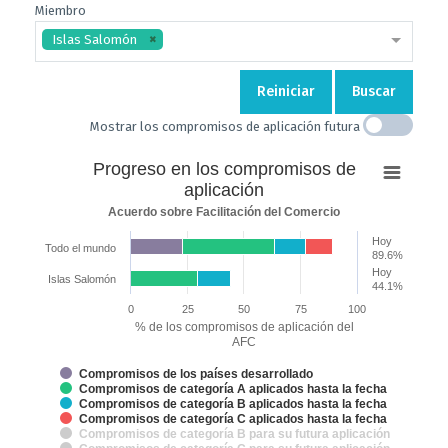
Miembro
Islas Salomón
Reiniciar
Buscar
Mostrar los compromisos de aplicación futura
Progreso
Progreso en los compromisos de
en
aplicación
los
Acuerdo sobre Facilitación del Comercio
compromisos
Hoy
de
Todo el mundo
89.6%
aplicación
Hoy
Islas Salomón
44.1%
Bar chart with 7 data series.
0
25
50
75
100
Acuerdo sobre Facilitación del Comercio
% de los compromisos de aplicación del
The chart has 2 X axes displaying categories and categories.
AFC
The chart has 1 Y axis displaying % de los compromisos de aplicación 
Compromisos de los países desarrollado
Compromisos de categoría A aplicados hasta la fecha
Compromisos de categoría B aplicados hasta la fecha
Compromisos de categoría C aplicados hasta la fecha
Compromisos de categoría B para su futura aplicación