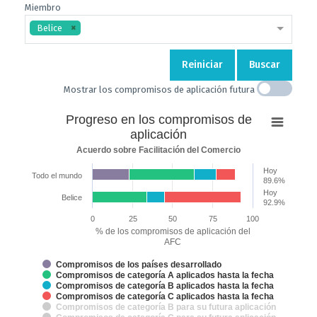
Miembro
Belice
Reiniciar
Buscar
Mostrar los compromisos de aplicación futura
Progreso
Progreso en los compromisos de
en
aplicación
los
Acuerdo sobre Facilitación del Comercio
compromisos
Hoy
de
Todo el mundo
89.6%
aplicación
Hoy
Belice
92.9%
Bar chart with 7 data series.
0
25
50
75
100
Acuerdo sobre Facilitación del Comercio
% de los compromisos de aplicación del
The chart has 2 X axes displaying categories and categories.
AFC
The chart has 1 Y axis displaying % de los compromisos de aplicación 
Compromisos de los países desarrollado
Compromisos de categoría A aplicados hasta la fecha
Compromisos de categoría B aplicados hasta la fecha
Compromisos de categoría C aplicados hasta la fecha
Compromisos de categoría B para su futura aplicación