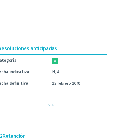
Resoluciones anticipadas
ategoría
A
echa indicativa
N/A
echa definitiva
22 febrero 2018
VER
.2
Retención