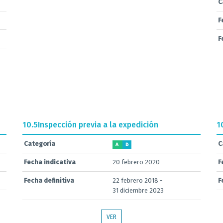
C
F
F
10.5
Inspección previa a la expedición
1
Categoría
C
A
B
Fecha indicativa
20 febrero 2020
F
Fecha definitiva
22 febrero 2018 -
F
31 diciembre 2023
VER