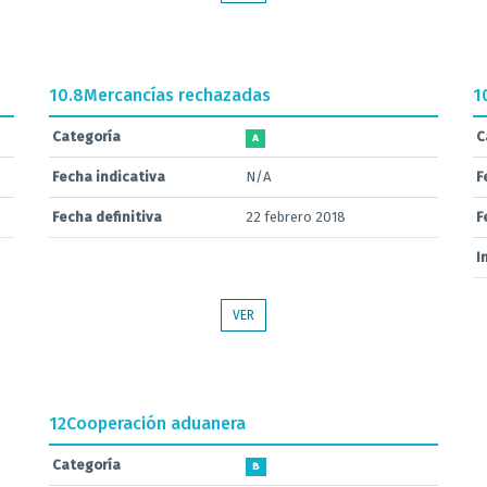
10.8
Mercancías rechazadas
1
Categoría
C
A
Fecha indicativa
N/A
F
Fecha definitiva
22 febrero 2018
F
I
VER
12
Cooperación aduanera
Categoría
B