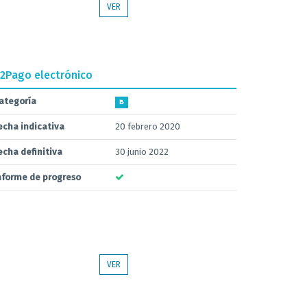
VER
.2
Pago electrónico
ategoría
B
echa indicativa
20 febrero 2020
echa definitiva
30 junio 2022
nforme de progreso
VER