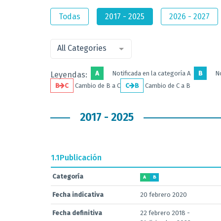
Todas
2017 - 2025
2026 - 2027
All Categories
A
Notificada en la categoría A
B
No
Leyendas:
B
C
Cambio de B a C
C
B
Cambio de C a B
2017 - 2025
1.1
Publicación
Categoría
A
B
Fecha indicativa
20 febrero 2020
Fecha definitiva
22 febrero 2018 -