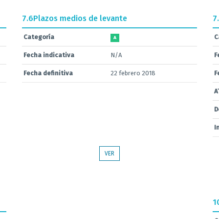
7.6
Plazos medios de levante
7
Categoría
C
A
Fecha indicativa
N/A
F
Fecha definitiva
22 febrero 2018
F
A
D
I
VER
1