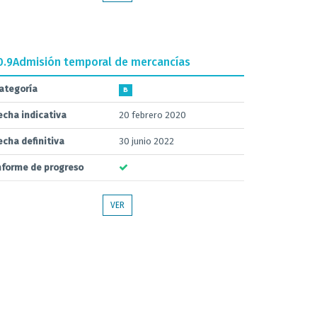
0.9
Admisión temporal de mercancías
ategoría
B
echa indicativa
20 febrero 2020
echa definitiva
30 junio 2022
nforme de progreso
VER