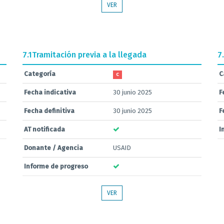
VER
7.1
Tramitación previa a la llegada
7
Categoría
C
C
Fecha indicativa
30 junio 2025
F
Fecha definitiva
30 junio 2025
F
AT notificada
I
Donante / Agencia
USAID
Informe de progreso
VER