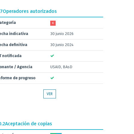
.7
Operadores autorizados
ategoría
C
echa indicativa
30 junio 2026
echa definitiva
30 junio 2024
T notificada
onante / Agencia
USAID, BAsD
nforme de progreso
VER
0.2
Aceptación de copias