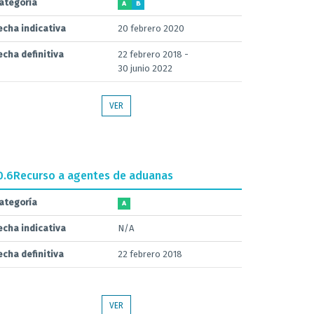
ategoría
A
B
echa indicativa
20 febrero 2020
echa definitiva
22 febrero 2018 -
30 junio 2022
VER
0.6
Recurso a agentes de aduanas
ategoría
A
echa indicativa
N/A
echa definitiva
22 febrero 2018
VER