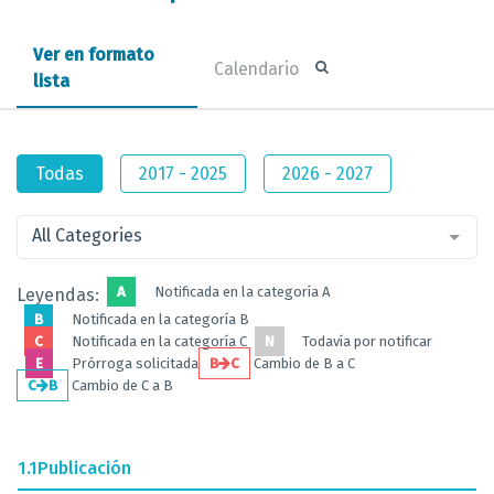
Ver en formato
Calendario
lista
Todas
2017 - 2025
2026 - 2027
All Categories
A
Notificada en la categoría A
Leyendas:
B
Notificada en la categoría B
C
Notificada en la categoría C
N
Todavía por notificar
E
Prórroga solicitada
B
C
Cambio de B a C
C
B
Cambio de C a B
1.1
Publicación