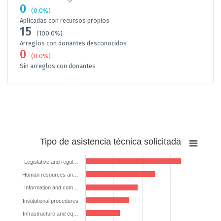
0
(0.0%)
Aplicadas con recursos propios
15
(100.0%)
Arreglos con donantes desconocidos
0
(0.0%)
Sin arreglos con donantes
Tipo
Tipo de asistencia técnica solicitada
de
asistencia
Legislative and regul…
técnica
Human resources an…
solicitada
Information and com…
Bar chart with 7 bars.
Institutional procedures
The chart has 1 X axis displaying categories.
Infrastructure and eq…
The chart has 1 Y axis displaying %. Data ranges from 23.07692307692