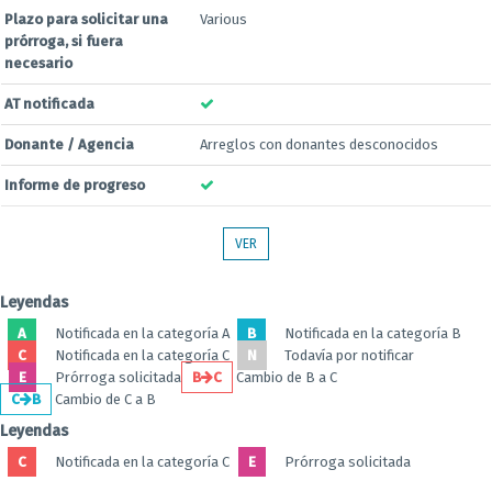
Plazo para solicitar una
Various
prórroga, si fuera
necesario
AT notificada
Donante / Agencia
Arreglos con donantes desconocidos
Informe de progreso
VER
Leyendas
A
Notificada en la categoría A
B
Notificada en la categoría B
C
Notificada en la categoría C
N
Todavía por notificar
E
Prórroga solicitada
B
C
Cambio de B a C
C
B
Cambio de C a B
Leyendas
C
Notificada en la categoría C
E
Prórroga solicitada