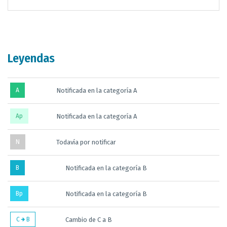
Leyendas
A
Notificada en la categoría A
Ap
Notificada en la categoría A
N
Todavía por notificar
B
Notificada en la categoría B
Bp
Notificada en la categoría B
C
B
Cambio de C a B