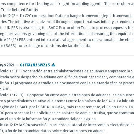
ms competence for clearing and freight forwarding agents. The curriculum w
Trade Related Facility
ticle 12 (2 – 11) C2C cooperation: Data exchange framework (legal framewor
ries The initiative was advanced through support that was initially extended
the UK ERS is also using the SADC Protocol on Trade to process requests for 
legal provisions governing use of the information and ensuring the required co
ticle 12 (12) ERS entered into a bilateral agreement to operationalise the ele
ce (SARS) for exchange of customs declaration data.
ayo 2021 —
G/TFA/N/SWZ/5
tículo 12 1) - Cooperación entre administraciones de aduanas y empresas: l
itada sobre despacho de aduana con el fin de crear capacidad y competencia 
ición. El programa de estudios se documentó con la asistencia técnica prest
 SADC.
tículo 12 (2-11) - Cooperación entre administraciones de aduanas: se ha pue
ico y procedimiento relativo al sistema) entre los países de la SACU. La inicia
región de la SACU por la SIDA, la OMA y, más recientemente, el Reino Unido. L
DC para procesar las solicitudes de asistencia administrativa, que se tramita
an el uso de la información y la confidencialidad exigida.
tículo 12.12: la SRA suscribió un acuerdo bilateral de intercambio electrónico 
), a fin de intercambiar datos sobre declaraciones en aduana.