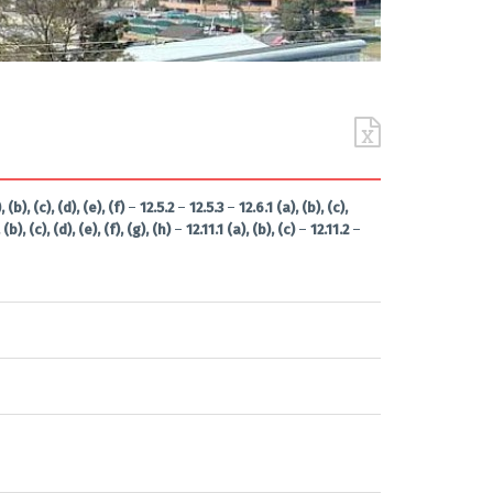
, (b), (c), (d), (e), (f)
–
12.5.2
–
12.5.3
–
12.6.1 (a), (b), (c),
 (b), (c), (d), (e), (f), (g), (h)
–
12.11.1 (a), (b), (c)
–
12.11.2
–