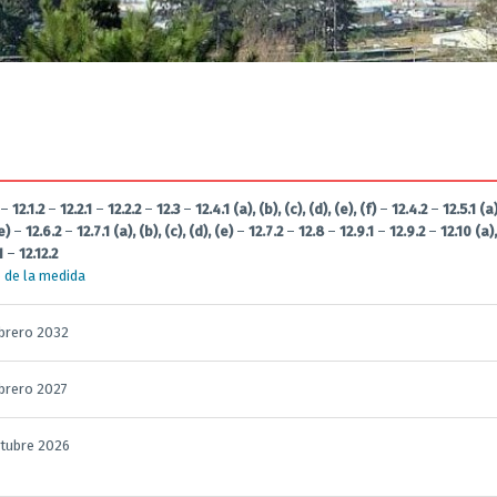
–
12.1.2
–
12.2.1
–
12.2.2
–
12.3
–
12.4.1 (a), (b), (c), (d), (e), (f)
–
12.4.2
–
12.5.1 (a)
e)
–
12.6.2
–
12.7.1 (a), (b), (c), (d), (e)
–
12.7.2
–
12.8
–
12.9.1
–
12.9.2
–
12.10 (a),
1
–
12.12.2
 de la medida
brero 2032
brero 2027
ctubre 2026