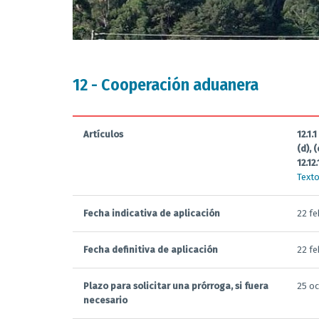
12 - Cooperación aduanera
Artículos
12.1.1
(d), (
12.12.
Texto
Fecha indicativa de aplicación
22 fe
Fecha definitiva de aplicación
22 fe
Plazo para solicitar una prórroga, si fuera
25 o
necesario