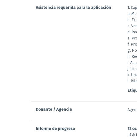
Asistencia requerida para la aplicación
1. Ca
a. M
b. Ex
c. Ver
d. Re
e. Pr
f. Pr
g. Po
h. Re
i. Ad
j. Li
k. Un
l. Bi
Etiq
Donante / Agencia
Agenc
Informe de progreso
12 o
a) Ar