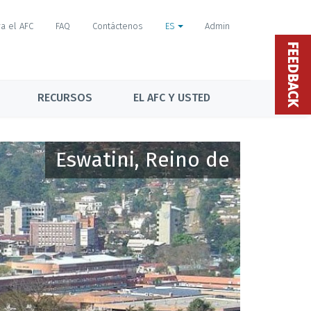
a el AFC
FAQ
Contáctenos
ES
Admin
FEEDBACK
RECURSOS
EL AFC Y USTED
Eswatini, Reino de