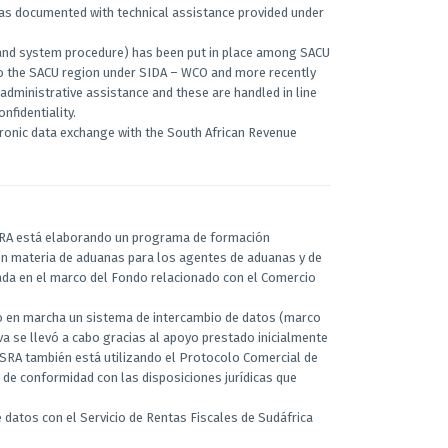
as documented with technical assistance provided under
k and system procedure) has been put in place among SACU
 to the SACU region under SIDA – WCO and more recently
administrative assistance and these are handled in line
nfidentiality.
ctronic data exchange with the South African Revenue
a SRA está elaborando un programa de formación
en materia de aduanas para los agentes de aduanas y de
ada en el marco del Fondo relacionado con el Comercio
sto en marcha un sistema de intercambio de datos (marco
tiva se llevó a cabo gracias al apoyo prestado inicialmente
a SRA también está utilizando el Protocolo Comercial de
n de conformidad con las disposiciones jurídicas que
de datos con el Servicio de Rentas Fiscales de Sudáfrica