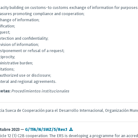
pacity building on customs-to customs exchange of information for purposes o
easures promoting compliance and cooperation;
change of information;
ification;
quest;
otection and confidentiality;
ovision of information;
stponement or refusal of a request;
ciprocity;
ministrative burden;
mitations;
authorized use or disclosure;
lateral and regional agreements.
uetas:
Procedimientos institucionales
ia Sueca de Cooperación para el Desarrollo Internacional, Organización Mun
ctubre 2023 —
G/TFA/N/SWZ/5/Rev.1
ticle 12 (1) C2B cooperation: The ERS is developing a programme for an accred