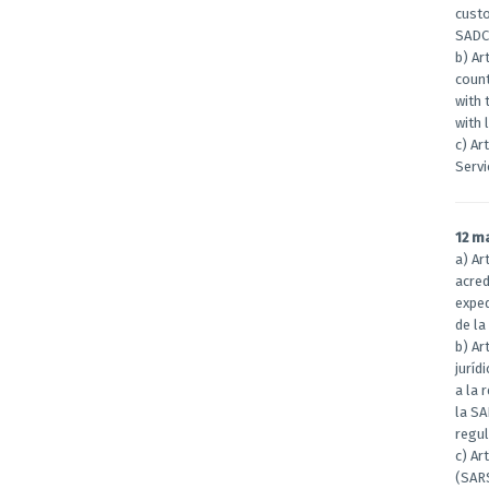
custo
SADC 
b) Ar
count
with 
with 
c) Ar
Servi
12 m
a) Ar
acred
exped
de la
b) Ar
juríd
a la 
la SA
regul
c) Ar
(SARS