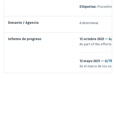
Etiquetas:
Procedimien
Donante / Agencia
A determinar
Informe de progreso
12 octubre 2023 —
G/T
As part of the efforts 
12 mayo 2021 —
G/TFA
En el marco de los esfue