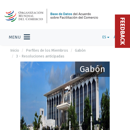
FEEDBACK
MENU
ES
ADMIN
Inicio
Perfiles de los Miembros
Gabón
3 - Resoluciones anticipadas
Gabón