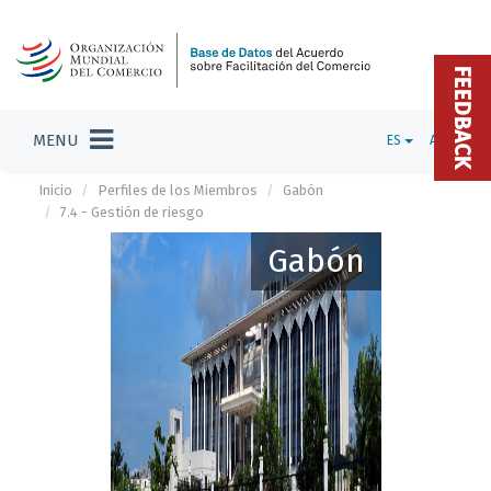
FEEDBACK
MENU
ES
ADMIN
Inicio
Perfiles de los Miembros
Gabón
7.4 - Gestión de riesgo
Gabón