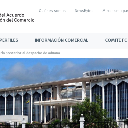
Quiénes somos
NewsBytes
Mecanismo par
PERFILES
INFORMACIÓN COMERCIAL
COMITÉ FC
toría posterior al despacho de aduana