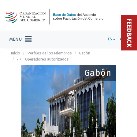
FEEDBACK
MENU
ES
ADMIN
Inicio
Perfiles de los Miembros
Gabón
7.7 - Operadores autorizados
Gabón