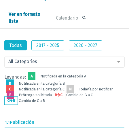
Ver en formato
Calendario
lista
Todas
2017 - 2025
2026 - 2027
All Categories
A
Notificada en la categoría A
Leyendas:
B
Notificada en la categoría B
C
Notificada en la categoría C
N
Todavía por notificar
E
Prórroga solicitada
B
C
Cambio de B a C
C
B
Cambio de C a B
1.1
Publicación