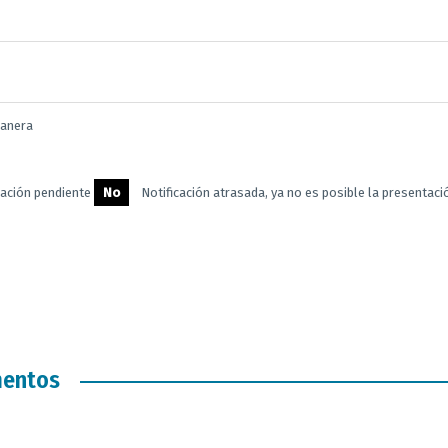
uanera
cación pendiente
No
Notificación atrasada, ya no es posible la presentaci
mentos