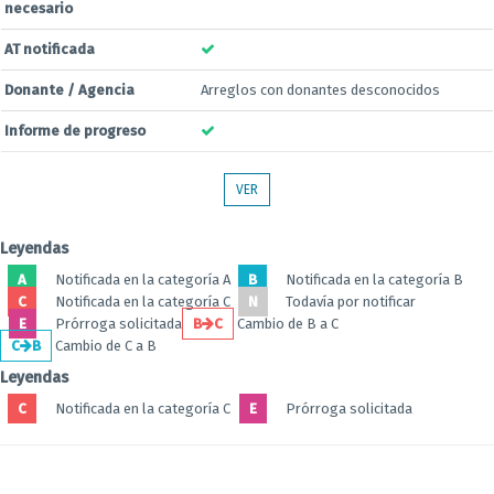
necesario
AT notificada
Donante / Agencia
Arreglos con donantes desconocidos
Informe de progreso
VER
Leyendas
A
Notificada en la categoría A
B
Notificada en la categoría B
C
Notificada en la categoría C
N
Todavía por notificar
E
Prórroga solicitada
B
C
Cambio de B a C
C
B
Cambio de C a B
Leyendas
C
Notificada en la categoría C
E
Prórroga solicitada