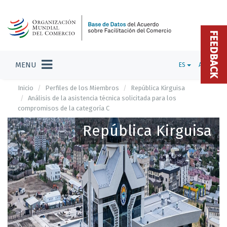
FEEDBACK
MENU
ES
ADMIN
Inicio
Perfiles de los Miembros
República Kirguisa
Análisis de la asistencia técnica solicitada para los
compromisos de la categoría C
República Kirguisa