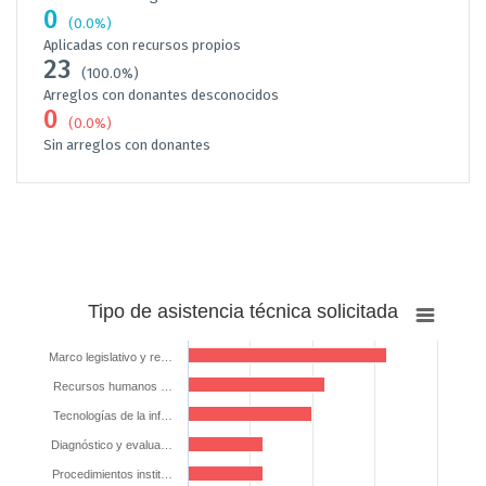
0
(0.0%)
Aplicadas con recursos propios
23
(100.0%)
Arreglos con donantes desconocidos
0
(0.0%)
Sin arreglos con donantes
Tipo
Tipo de asistencia técnica solicitada
de
asistencia
Marco legislativo y re…
técnica
Recursos humanos …
solicitada
Tecnologías de la inf…
Bar chart with 6 bars.
Diagnóstico y evalua…
The chart has 1 X axis displaying categories.
The chart has 1 Y axis displaying %. Data ranges from 25 to 80.
Procedimientos instit…