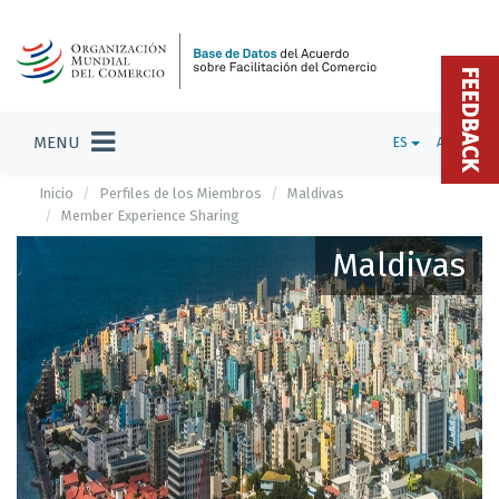
FEEDBACK
MENU
ES
ADMIN
Inicio
Perfiles de los Miembros
Maldivas
Member Experience Sharing
Maldivas