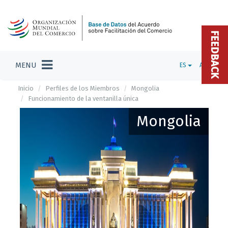
FEEDBACK
MENU
ES
ADMIN
Inicio
Perfiles de los Miembros
Mongolia
Funcionamiento de la ventanilla única
Mongolia