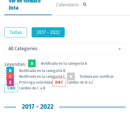
Ver en formato
Calendario
lista
Todas
2017 - 2022
All Categories
A
Notificada en la categoría A
Leyendas:
B
Notificada en la categoría B
C
Notificada en la categoría C
N
Todavía por notificar
E
Prórroga solicitada
B
C
Cambio de B a C
C
B
Cambio de C a B
2017 - 2022