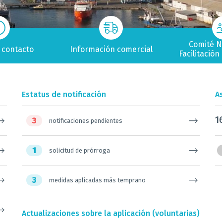
Comité N
 contacto
Información comercial
Facilitació
Estatus de notificación
A
1
3
notificaciones pendientes
1
solicitud de prórroga
3
medidas aplicadas más temprano
Actualizaciones sobre la aplicación (voluntarias)