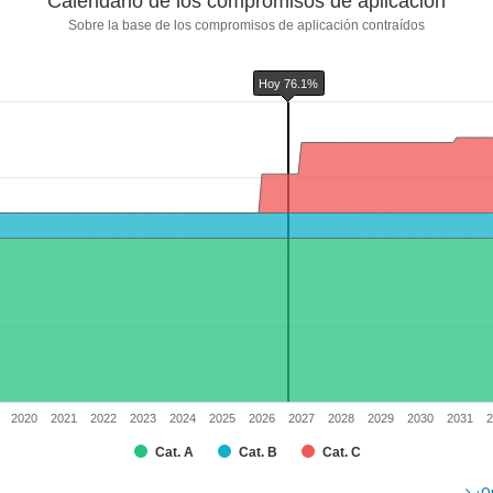
Calendario de los compromisos de aplicación
Sobre la base de los compromisos de aplicación contraídos
Hoy 76.1%
promisos de aplicación contraídos
playing categories.
playing % and values.
ry
2020
2021
2022
2023
2024
2025
2026
2027
2028
2029
2030
2031
2
Cat. A
Cat. B
Cat. C
¿Qu