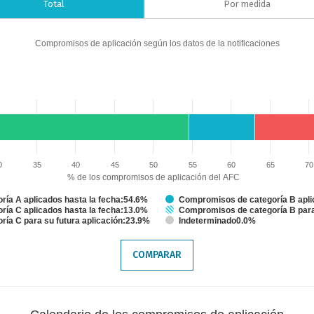
Total
Por medida
Compromisos de aplicación según los datos de la notificaciones
iones
aplicación del AFC. Data ranges from 54.621848739495796 to 100.
0
35
40
45
50
55
60
65
70
% de los compromisos de aplicación del AFC
ía A aplicados hasta la fecha:54.6%
Compromisos de categoría B apli
ía C aplicados hasta la fecha:13.0%
Compromisos de categoría B para 
ía C para su futura aplicación:23.9%
Indeterminado0.0%
COMPARAR