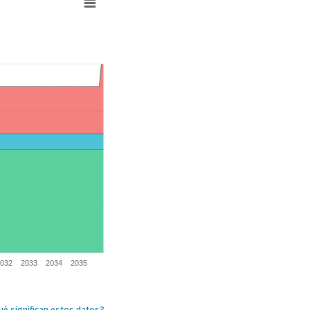
032
2033
2034
2035
é significan estos datos?