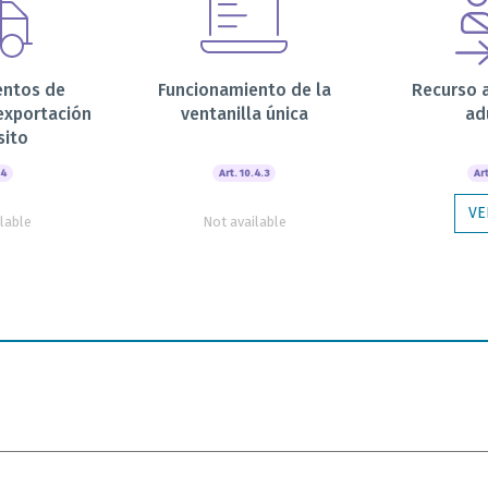
entos de
Funcionamiento de la
Recurso 
exportación
ventanilla única
ad
sito
.4
Art. 10.4.3
Art
VE
lable
Not available