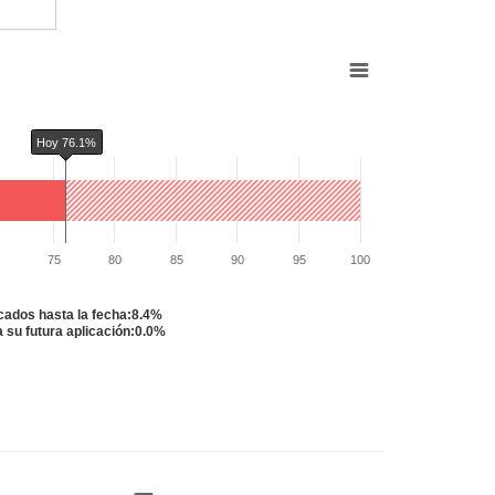
Hoy 76.1%
75
80
85
90
95
100
cados hasta la fecha:8.4%
su futura aplicación:0.0%