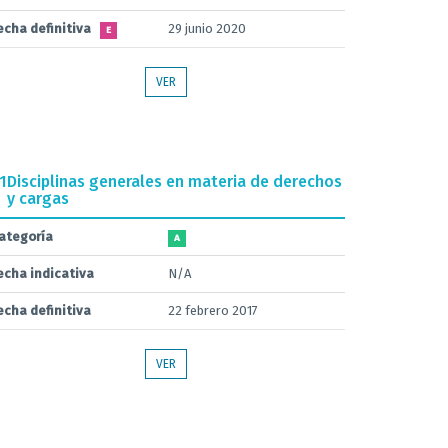
echa definitiva
29 junio 2020
E
VER
.1
Disciplinas generales en materia de derechos
y cargas
ategoría
A
echa indicativa
N/A
echa definitiva
22 febrero 2017
VER