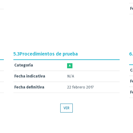
F
5.3
Procedimientos de prueba
6
Categoría
A
C
Fecha indicativa
N/A
F
Fecha definitiva
22 febrero 2017
F
VER