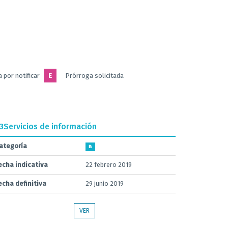
 por notificar
E
Prórroga solicitada
.3
Servicios de información
ategoría
B
echa indicativa
22 febrero 2019
echa definitiva
29 junio 2019
VER