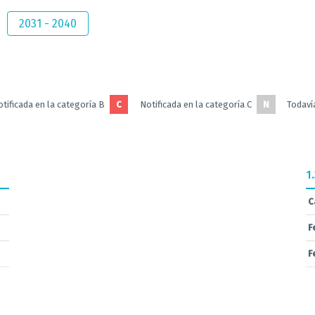
2031 - 2040
tificada en la categoría B
C
Notificada en la categoría C
N
Todavía
1
C
F
F