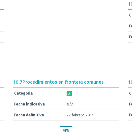
1
C
F
F
10.7
Procedimientos en frontera comunes
1
Categoría
C
A
Fecha indicativa
N/A
F
Fecha definitiva
22 febrero 2017
F
VER