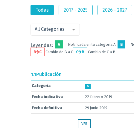
Todas
2017 - 2025
2026 - 2027
All Categories
A
Notificada en la categoría A
B
No
Leyendas:
B
C
Cambio de B a C
C
B
Cambio de C a B
1.1
Publicación
Categoría
B
Fecha indicativa
22 febrero 2019
Fecha definitiva
29 junio 2019
VER