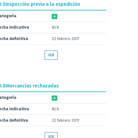
0.5
Inspección previa a la expedición
ategoría
A
echa indicativa
N/A
echa definitiva
22 febrero 2017
VER
0.8
Mercancías rechazadas
ategoría
A
echa indicativa
N/A
echa definitiva
22 febrero 2017
VER