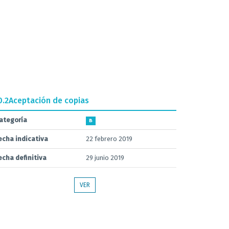
0.2
Aceptación de copias
ategoría
B
echa indicativa
22 febrero 2019
echa definitiva
29 junio 2019
VER