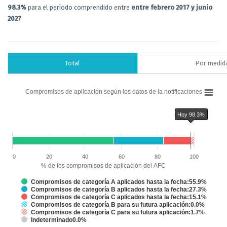
98.3%
para el período comprendido entre
entre febrero 2017 y junio
2027
Total
Por medid
Chart
Compromisos de aplicación según los datos de la notificaciones
Bar chart with 6 data series.
Compromisos de aplicación según los datos de la notificaciones
Hoy 98.3%
The chart has 1 X axis displaying categories.
The chart has 1 Y axis displaying % de los compromisos de aplicación del 
Chart annotations summary
Hoy 98.3%
0
20
40
60
80
100
% de los compromisos de aplicación del AFC
Compromisos de categoría A aplicados hasta la fecha:55.9%
Compromisos de categoría B aplicados hasta la fecha:27.3%
Compromisos de categoría C aplicados hasta la fecha:15.1%
Compromisos de categoría B para su futura aplicación:0.0%
Compromisos de categoría C para su futura aplicación:1.7%
Indeterminado0.0%