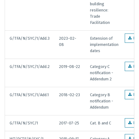
building
resilience:
Trade
Facilitation
G/TFA/N/SYC/1/Add.3
2023-02-
Extension of
EN
08
implementation
dates
G/TFA/N/SYC/1/Add.2
2019-08-22
Category C
EN
notification -
Addendum 2
G/TFA/N/SYC/1/Add.1
2018-02-23
Category B
EN
notification -
Addendum
G/TFA/N/SYC/1
2017-07-25
Cat. B and C
EN
WT/PCTF/N/SYC/1
2015-09-17
Category A
EN