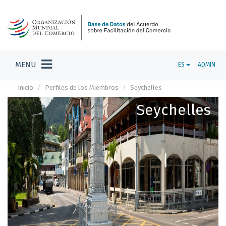
MENU
ES
ADMIN
Inicio
Perfiles de los Miembros
Seychelles
Seychelles