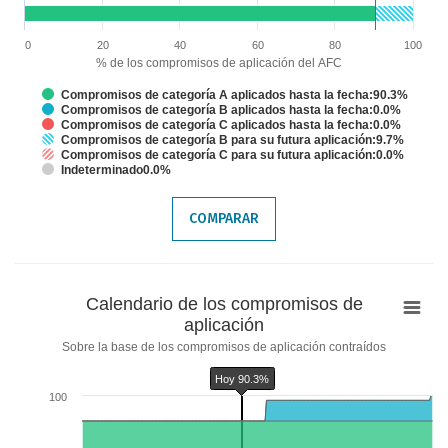
Chart annotations summary
Hoy 90.3%
0
20
40
60
80
100
% de los compromisos de aplicación del AFC
Compromisos de categoría A aplicados hasta la fecha:90.3%
Compromisos de categoría B aplicados hasta la fecha:0.0%
Compromisos de categoría C aplicados hasta la fecha:0.0%
Compromisos de categoría B para su futura aplicación:9.7%
Compromisos de categoría C para su futura aplicación:0.0%
Indeterminado0.0%
End of interactive chart.
COMPARAR
Calendario
Calendario de los compromisos de
de
aplicación
los
Sobre la base de los compromisos de aplicación contraídos
compromisos
Hoy 90.3%
de
100
aplicación
Chart with 6 data series.