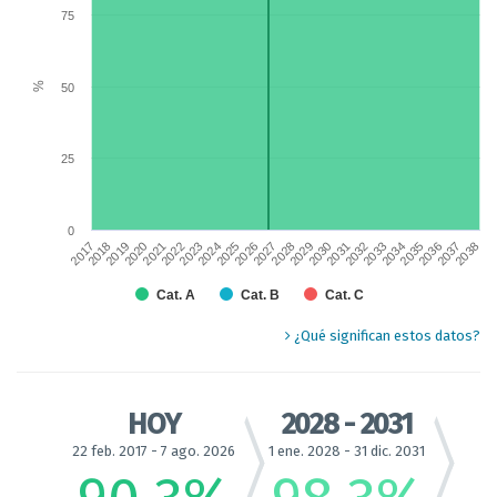
Sobre la base de los compromisos de aplicación contraídos
75
The chart has 1 X axis displaying categories.
The chart has 2 Y axes displaying % and values.
Chart annotations summary
%
50
Hoy 90.3%
25
0
2018
2025
2032
2017
2022
2029
2036
2019
2026
2033
2023
2030
2037
2020
2027
2034
2024
2031
2038
2021
2028
2035
Cat. A
Cat. B
Cat. C
End of interactive chart.
¿Qué significan estos datos?
HOY
2028 - 2031
22 feb. 2017 - 7 ago. 2026
1 ene. 2028 - 31 dic. 2031