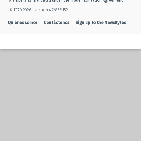
Members as mandated under the Trade Facilitation Agreement.
© TFAD 2026 - version 4.72858152
Quiénes somos
Contáctenos
Sign up to the NewsBytes