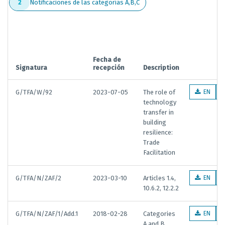
Notificaciones de las categorías A,B,C
2
Fecha de
Signatura
recepción
Description
G/TFA/W/92
2023-07-05
The role of
EN
technology
transfer in
building
resilience:
Trade
Facilitation
G/TFA/N/ZAF/2
2023-03-10
Articles 1.4,
EN
10.6.2, 12.2.2
G/TFA/N/ZAF/1/Add.1
2018-02-28
Categories
EN
A and B