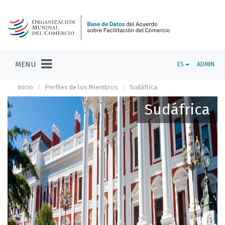
MENU
ES
ADMIN
Inicio
Perfiles de los Miembros
Sudáfrica
Sudáfrica