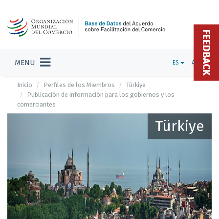
FEEDBACK
MENU
ES
ADMIN
Inicio
Perfiles de los Miembros
Türkiye
Publicación de información para los gobiernos y los
comerciantes
Türkiye