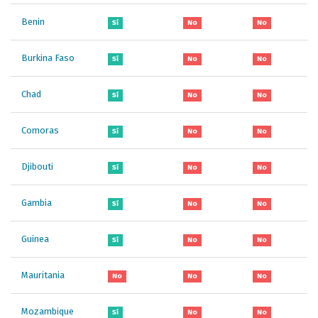
Benin
Sí
No
No
Burkina Faso
Sí
No
No
Chad
Sí
No
No
Comoras
Sí
No
No
Djibouti
Sí
No
No
Gambia
Sí
No
No
Guinea
Sí
No
No
Mauritania
No
No
No
Mozambique
Sí
No
No