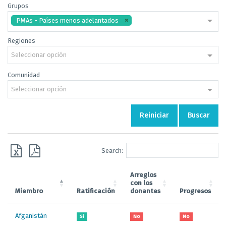
Grupos
PMAs - Países menos adelantados
Regiones
Seleccionar opción
Comunidad
Seleccionar opción
Reiniciar
Buscar
Search:
Arreglos
con los
Miembro
Ratificación
donantes
Progresos
Afganistán
Sí
No
No