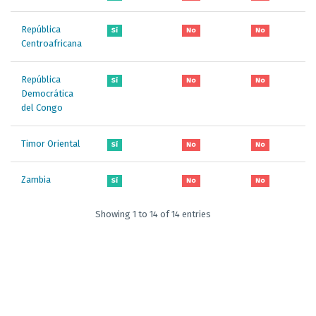
República
Sí
No
No
Centroafricana
República
Sí
No
No
Democrática
del Congo
Timor Oriental
Sí
No
No
Zambia
Sí
No
No
Showing 1 to 14 of 14 entries