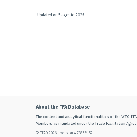
Angola
10.4
9 abril 20
C
Updated on 5 agosto 2026
Angola
10.6
17 abril 2
C
Angola
10.6
9 abril 20
C
Angola
10.7
17 abril 2
B
Angola
11
23 marzo
B
Argentina
3
14 septie
B
About the TFA Database
Argentina
3
12 marzo
B
The content and analytical functionalities of the WTO TF
Argentina
3
26 novie
B
Members as mandated under the Trade Facilitation Agre
© TFAD 2026 - version 4.72858152