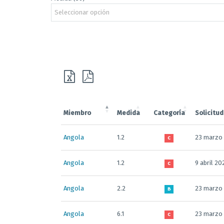
Seleccionar opción
Miembro
Medida
Categoría
Solicitud
Angola
1.2
23 marzo
C
Angola
1.2
9 abril 20
C
Angola
2.2
23 marzo
B
Angola
6.1
23 marzo
C