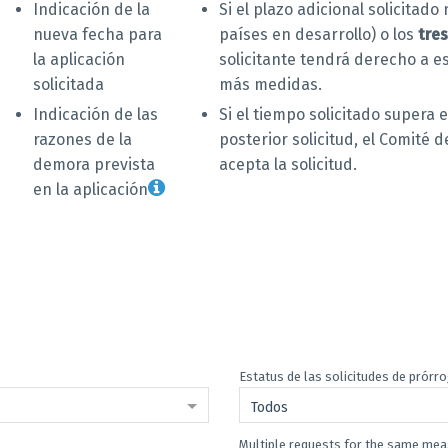
Indicación de la
Si el plazo adicional solicitado
nueva fecha para
países en desarrollo) o los
tre
la aplicación
solicitante tendrá derecho a e
solicitada
más medidas.
Indicación de las
Si el tiempo solicitado supera
razones de la
posterior solicitud, el Comité d
demora prevista
acepta la solicitud.
en la aplicación
Estatus de las solicitudes de prórr
Todos
Multiple requests for the same me