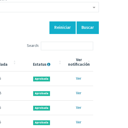
Reiniciar
Buscar
Search:
Ver
dada
Estatus
notificación
6
Ver
Aprobada
8
Ver
Aprobada
6
Ver
Aprobada
6
Ver
Aprobada