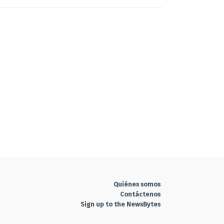
9
Ver
Aprobada
6
Ver
Aprobada
9
Ver
Aprobada
6
Ver
Aprobada
6
Ver
Aprobada
Ver
Aprobada
26
Ver
Aprobada
Quiénes somos
Contáctenos
Ver
No aprobada
Sign up to the NewsBytes