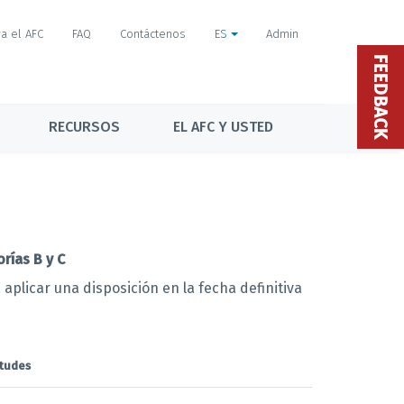
a el AFC
FAQ
Contáctenos
ES
Admin
FEEDBACK
RECURSOS
EL AFC Y USTED
rías B y C
aplicar una disposición en la fecha definitiva
itudes