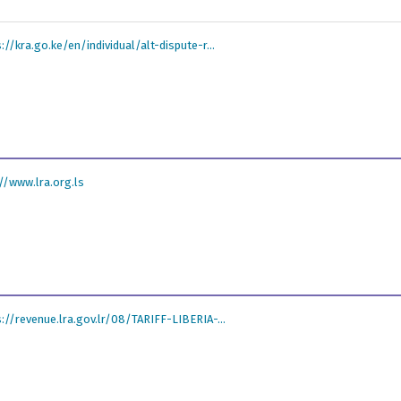
://kra.go.ke/en/individual/alt-dispute-r...
://www.lra.org.ls
s://revenue.lra.gov.lr/08/TARIFF-LIBERIA-...