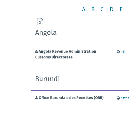
A
B
C
D
E
Angola
Angola Revenue Administration
http
Customs Directorate
Burundi
Office Burundais des Recettes (OBR)
http