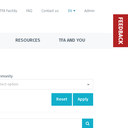
TFA Facility
FAQ
Contact us
EN
Admin
FEEDBACK
RESOURCES
TFA AND YOU
mmunity
lect option
Reset
Apply