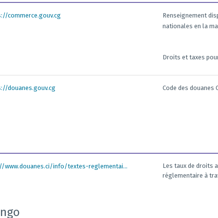
s://commerce.gouv.cg
Renseignement disp
nationales en la ma
Droits et taxes pou
s://douanes.gouv.cg
Code des douanes 
Les taux de droits a
://www.douanes.ci/info/textes-reglementai...
réglementaire à trav
ongo