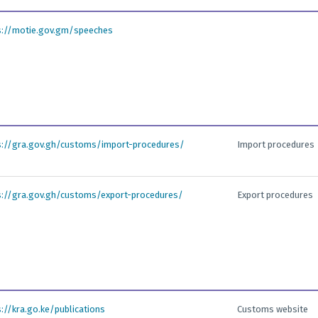
s://motie.gov.gm/speeches
s://gra.gov.gh/customs/import-procedures/
Import procedures
s://gra.gov.gh/customs/export-procedures/
Export procedures
s://kra.go.ke/publications
Customs website