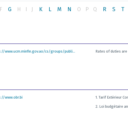
F
G
H
I
J
K
L
M
N
O
P
Q
R
S
T
s://www.ucm.minfin.gov.ao/cs/groups/publi...
Rates of duties are 
s://www.obr.bi
1. Tarif Extérieur 
2. Loi budgétaire a