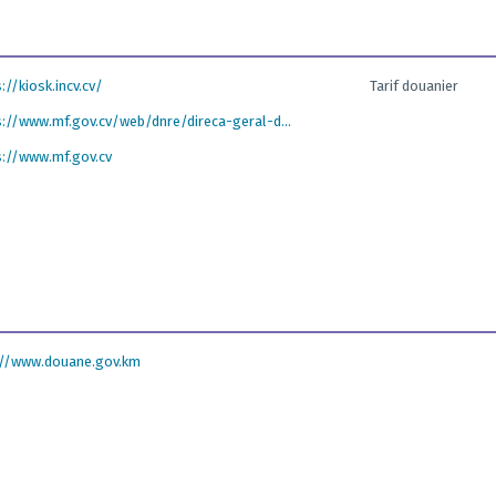
://kiosk.incv.cv/
Tarif douanier
s://www.mf.gov.cv/web/dnre/direca-geral-d...
s://www.mf.gov.cv
://www.douane.gov.km