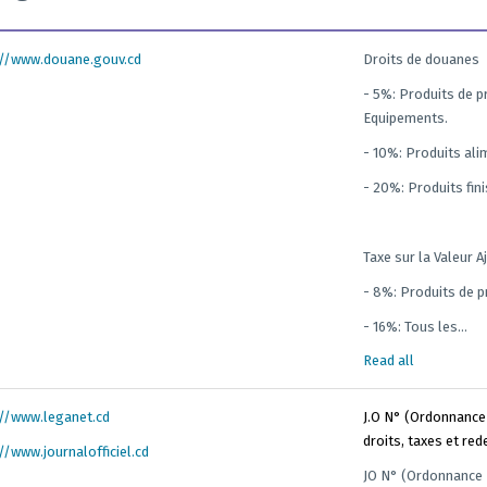
://www.douane.gouv.cd
Droits de douanes
- 5%: Produits de p
Equipements.
- 10%: Produits ali
- 20%: Produits fini
Taxe sur la Valeur A
- 8%: Produits de p
- 16%: Tous les...
Read all
://www.leganet.cd
J.O N° (Ordonnance
droits, taxes et re
//www.journalofficiel.cd
JO N° (Ordonnance 