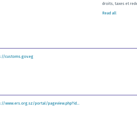
droits, taxes et rede
Read all
s://customs.gov.eg
s://www.ers.org.sz/portal/pageview.php?id...