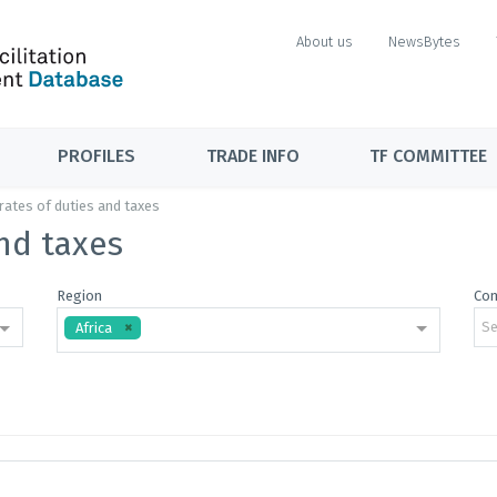
About us
NewsBytes
PROFILES
TRADE INFO
TF COMMITTEE
 rates of duties and taxes
and taxes
Region
Co
Se
Africa