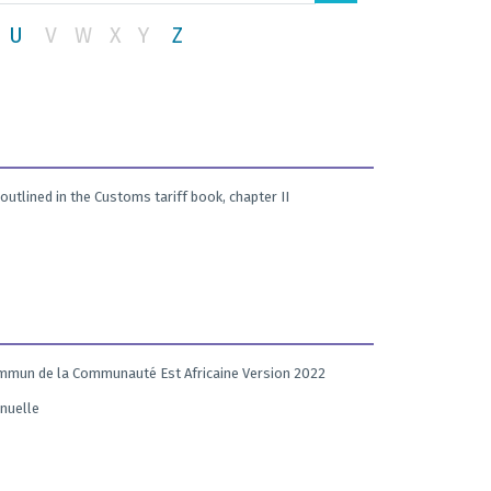
U
V
W
X
Y
Z
outlined in the Customs tariff book, chapter II
Commun de la Communauté Est Africaine Version 2022
nnuelle