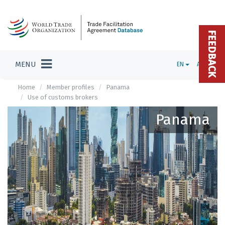
FEEDBACK
MENU
EN
ADMIN
Home
Member profiles
Panama
Use of customs brokers
Panama