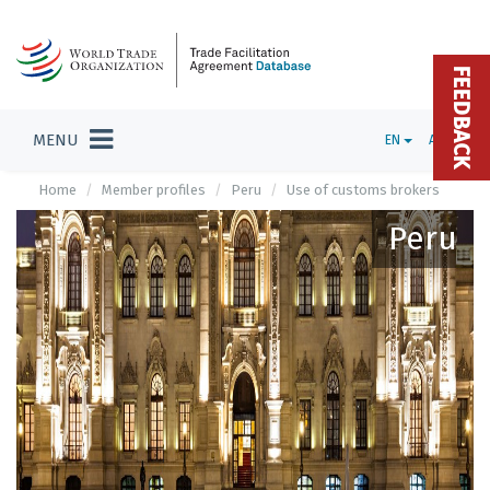
FEEDBACK
MENU
EN
ADMIN
Home
Member profiles
Peru
Use of customs brokers
Peru