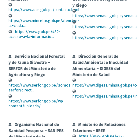
y Riego
https://www.vuce.gob.pe/contacto.html
https://www.senasa.gob.pe/senasa
https://www.mincetur.gob.pe/atencion-
al-ciuda...
https://www.senasa.gob.pe/senas
https://www.gob.pe/432-
acceso-a-la-informacio...
https://www.senasa.gob.pe/senasa/d
Servicio Nacional Forestal
Dirección General de
y de Fauna Silvestre –
Salud Ambiental e Inocuidad
SERFOR del Ministerio de
Alimentaria – DIGESA del
Agricultura y Riego
Ministerio de Salud
https://www.serfor.gob.pe/somos-
https://www.digesa.minsa.gob.pe/co
serfor/direct...
https://www.digesa.minsa.gob.pe/ins
https://www.serfor.gob.pe/wp-
content/uploads/...
Organismo Nacional de
Ministerio de Relaciones
Sanidad Pesquera – SANIPES
Exteriores - RREE
https://www.gob.pe/432-
del Ministerio de la