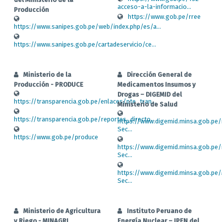
acceso-a-la-informacio...
Producción
https://www.gob.pe/rree
https://www.sanipes.gob.pe/web/index.php/es/a...
https://www.sanipes.gob.pe/cartadeservicio/ce...
Ministerio de la
Dirección General de
Producción - PRODUCE
Medicamentos Insumos y
Drogas – DIGEMID del
https://transparencia.gob.pe/enlaces/pte_tran...
Ministerio de Salud
https://transparencia.gob.pe/reportes_directo...
https://www.digemid.minsa.gob.pe/
Sec...
https://www.gob.pe/produce
https://www.digemid.minsa.gob.pe/
Sec...
https://www.digemid.minsa.gob.pe/
Sec...
Ministerio de Agricultura
Instituto Peruano de
y Riego - MINAGRI
Energía Nuclear – IPEN del