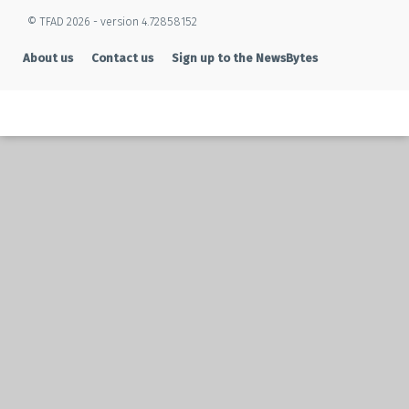
© TFAD 2026 - version 4.72858152
About us
Contact us
Sign up to the NewsBytes