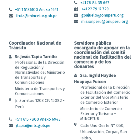
+41 78 84 35 667
+41 22 79 17 729
+51 1 5136100 Anexo 1641
gpajuelo@onuperu.org
fruiz@mincetur.gob.pe
misionperu@onuperu.org
Coordinador Nacional de
Servidora pública
Tránsito
encargada de apoyar en la
coordinación del comité
Sr. Jesús Tapia Tarrillo
nacional de facilitación del
comercio y de los
Profesional de la Dirección
donantes
de Regulación y
Normatividad del Ministerio
Sra. Ingrid Haydee
de Transportes y
Huapaya Puicon
Comunicaciones
Profesional de la Dirección
Ministerio de Transportes y
de Facilitación del Comercio
Comunicaciones
Exterior del Vice Ministerio
Jr. Zorritos 1203 CP. 15082 -
de Comercio Exterior
Perú
Ministerio de Comercio
Exterior y Turismo -
MINCETUR
+511 615 7800 Anexo 6943
jtapia@mtc.gob.pe
Calle Uno Oeste N° 050,
Urbanización, Corpac, San
Isidro,