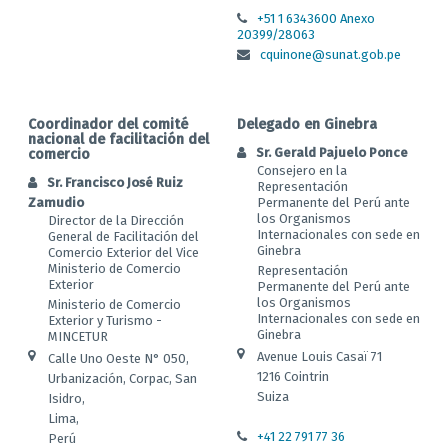
+51 1 6343600 Anexo
20399/28063
cquinone@sunat.gob.pe
Coordinador del comité
Delegado en Ginebra
nacional de facilitación del
Sr. Gerald Pajuelo Ponce
comercio
Consejero en la
Sr. Francisco José Ruiz
Representación
Zamudio
Permanente del Perú ante
los Organismos
Director de la Dirección
Internacionales con sede en
General de Facilitación del
Ginebra
Comercio Exterior del Vice
Ministerio de Comercio
Representación
Exterior
Permanente del Perú ante
los Organismos
Ministerio de Comercio
Internacionales con sede en
Exterior y Turismo -
Ginebra
MINCETUR
Avenue Louis Casaï 71
Calle Uno Oeste N° 050,
1216 Cointrin
Urbanización, Corpac, San
Suiza
Isidro,
Lima,
+41 22 791 77 36
Perú