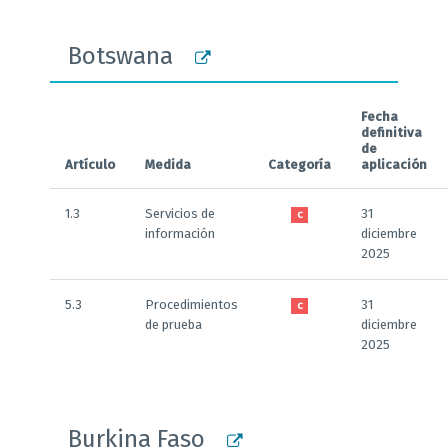
Botswana
Fecha
definitiva
de
Artículo
Medida
Categoría
aplicación
1.3
Servicios de
31
C
información
diciembre
2025
5.3
Procedimientos
31
C
de prueba
diciembre
2025
Burkina Faso