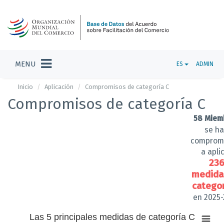
MENU
ES
ADMIN
Inicio
Aplicación
Compromisos de categoría C
Compromisos de categoría C
58
Miem
se h
comprom
a apli
23
medida
categor
en 2025
Las
Las 5 principales medidas de categoría C
5