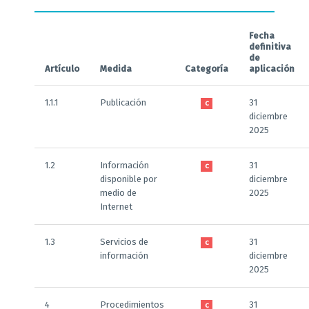
Fecha
definitiva
de
Artículo
Medida
Categoría
aplicación
1.1.1
Publicación
31
C
diciembre
2025
1.2
Información
31
C
disponible por
diciembre
medio de
2025
Internet
1.3
Servicios de
31
C
información
diciembre
2025
4
Procedimientos
31
C