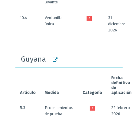
levante
10.4
Ventanilla
31
C
única
diciembre
2026
Guyana
Fecha
definitiva
de
Artículo
Medida
Categoría
aplicación
5.3
Procedimientos
22 febrero
C
de prueba
2026