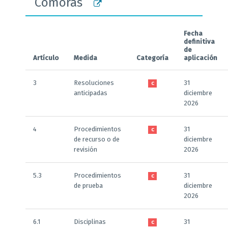
Comoras
Fecha
definitiva
de
Artículo
Medida
Categoría
aplicación
3
Resoluciones
31
C
anticipadas
diciembre
2026
4
Procedimientos
31
C
de recurso o de
diciembre
revisión
2026
5.3
Procedimientos
31
C
de prueba
diciembre
2026
6.1
Disciplinas
31
C