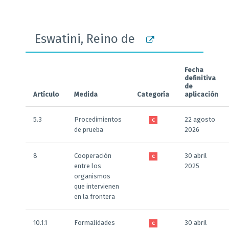
Eswatini, Reino de
Fecha
definitiva
de
Artículo
Medida
Categoría
aplicación
5.3
Procedimientos
22 agosto
C
de prueba
2026
8
Cooperación
30 abril
C
entre los
2025
organismos
que intervienen
en la frontera
10.1.1
Formalidades
30 abril
C