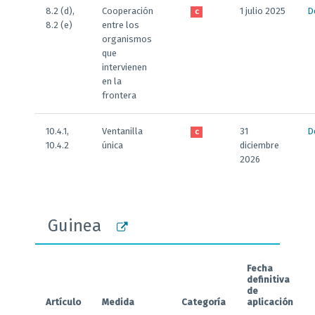
8.2 (d),
Cooperación
1 julio 2025
D
C
8.2 (e)
entre los
organismos
que
intervienen
en la
frontera
10.4.1,
Ventanilla
31
D
C
10.4.2
única
diciembre
2026
Guinea
Fecha
definitiva
de
Artículo
Medida
Categoría
aplicación