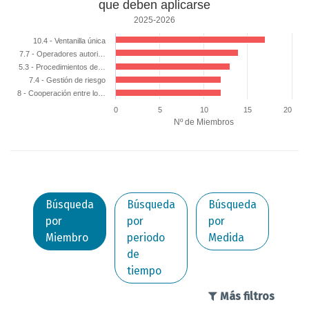
que deben aplicarse
principales
2025-2026
medidas
10.4 - Ventanilla única
de
7.7 - Operadores autori…
categoría
5.3 - Procedimientos de…
C
7.4 - Gestión de riesgo
que
8 - Cooperación entre lo…
deben
0
5
10
15
20
aplicarse
Nº de Miembros
Bar chart with 5 bars.
End of interactive chart.
2025-2026
The chart has 1 X axis displaying categories.
The chart has 1 Y axis displaying Nº de Miembros. Data ranges from 12 to 1
Búsqueda
Búsqueda
Búsqueda
por
por
por
Miembro
periodo
Medida
de
tiempo
Más filtros