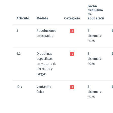
Fecha
definitiva
de
Artículo
Medida
Categoría
aplicación
3
Resoluciones
31
C
anticipadas
diciembre
2025
6.2
Disciplinas
31
C
específicas
diciembre
en materia de
2026
derechos y
cargas
10.4
Ventanilla
31
C
única
diciembre
2025