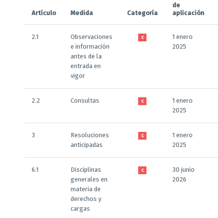
de
Artículo
Medida
Categoría
aplicación
2.1
Observaciones
1 enero
C
e información
2025
antes de la
entrada en
vigor
2.2
Consultas
1 enero
C
2025
3
Resoluciones
1 enero
C
anticipadas
2025
6.1
Disciplinas
30 junio
C
generales en
2026
materia de
derechos y
cargas