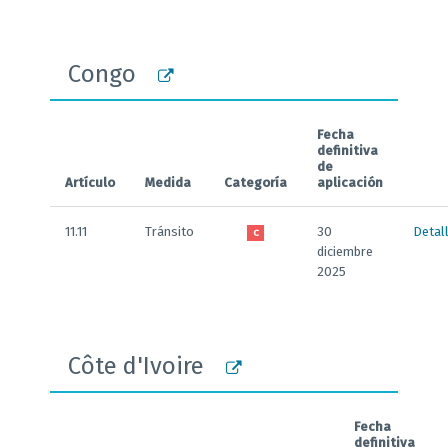
Congo
Fecha
definitiva
de
Artículo
Medida
Categoría
aplicación
11.11
Tránsito
30
Detal
C
diciembre
2025
Côte d'Ivoire
Fecha
definitiva