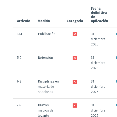
Fecha
definitiva
de
Artículo
Medida
Categoría
aplicación
1.1.1
Publicación
31
C
diciembre
2025
5.2
Retención
31
C
diciembre
2026
6.3
Disciplinas en
31
C
materia de
diciembre
sanciones
2026
7.6
Plazos
31
C
medios de
diciembre
levante
2025