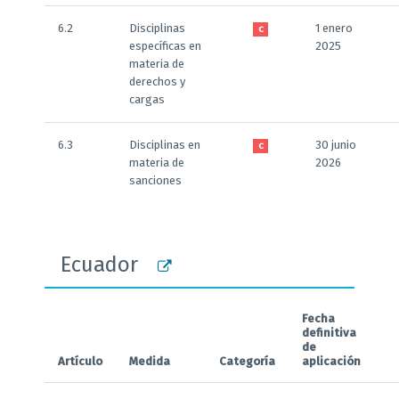
6.2
Disciplinas
1 enero
C
específicas en
2025
materia de
derechos y
cargas
6.3
Disciplinas en
30 junio
C
materia de
2026
sanciones
Ecuador
Fecha
definitiva
de
Artículo
Medida
Categoría
aplicación