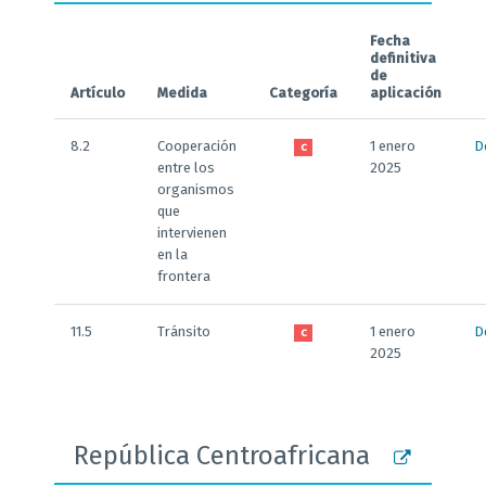
Fecha
definitiva
de
Artículo
Medida
Categoría
aplicación
8.2
Cooperación
1 enero
D
C
entre los
2025
organismos
que
intervienen
en la
frontera
11.5
Tránsito
1 enero
D
C
2025
República Centroafricana