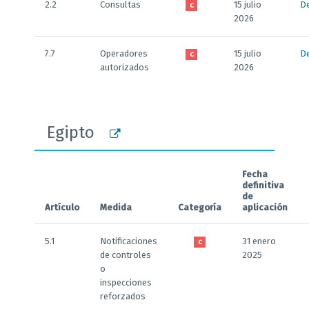
2.2
Consultas
15 julio
De
C
2026
7.7
Operadores
15 julio
De
C
autorizados
2026
Egipto
Fecha
definitiva
de
Artículo
Medida
Categoría
aplicación
5.1
Notificaciones
31 enero
C
de controles
2025
o
inspecciones
reforzados