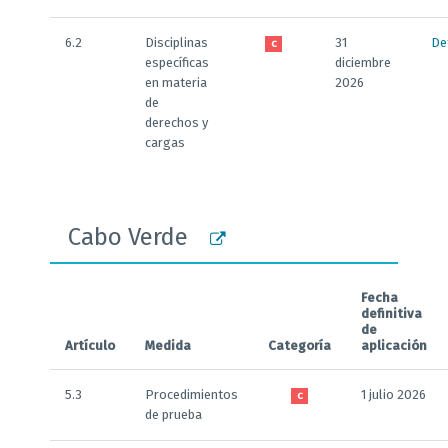
6.2
Disciplinas
31
De
C
específicas
diciembre
en materia
2026
de
derechos y
cargas
Cabo Verde
Fecha
definitiva
de
Artículo
Medida
Categoría
aplicación
5.3
Procedimientos
1 julio 2026
C
de prueba