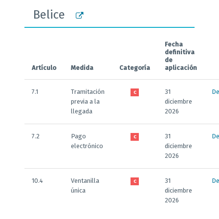
Belice
Fecha
definitiva
de
Artículo
Medida
Categoría
aplicación
7.1
Tramitación
31
De
C
previa a la
diciembre
llegada
2026
7.2
Pago
31
De
C
electrónico
diciembre
2026
10.4
Ventanilla
31
De
C
única
diciembre
2026