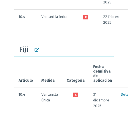
2025
10.4
Ventanilla única
22 febrero
C
2025
Fiji
Fecha
definitiva
de
Artículo
Medida
Categoría
aplicación
10.4
Ventanilla
31
Deta
C
única
diciembre
2025