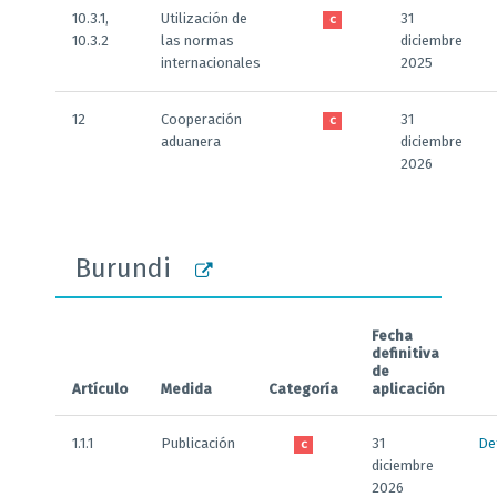
10.3.1,
Utilización de
31
C
10.3.2
las normas
diciembre
internacionales
2025
12
Cooperación
31
C
aduanera
diciembre
2026
Burundi
Fecha
definitiva
de
Artículo
Medida
Categoría
aplicación
1.1.1
Publicación
31
De
C
diciembre
2026