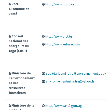
Port
http://www.togoport.tg
Autonome de
Lomé
Conseil
http://www.cnct.tg
national des
http://www.antaser.com
chargeurs du
Togo (CNCT)
Ministère de
secrétariat.minstre@environnement.gouv.tg
l'environnement
environnementministre@yahoo.fr
et des
ressources
forestières
Ministère de la
http://www.santé.gouv.tg