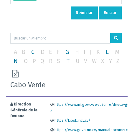
Reiniciar
Buscar
A
B
C
D
E
F
G
H
I
J
K
L
M
N
O
P
Q
R
S
T
U
V
W
X
Y
Z
Cabo Verde
Direction
https://www.mf.gov.cv/web/dnre/direca-ger
Générale de la
d...
Douane
https://kiosk.incv.cv/
https://www.governo.cv/manualdocomercio