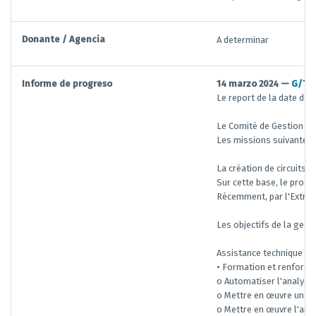
Donante / Agencia
A determinar
Informe de progreso
14 marzo 2024 —
G/TF
Le report de la date de 
Le Comité de Gestion et 
Les missions suivantes o
La création de circuits 
Sur cette base, le proce
Récemment, par l'Extrait
Les objectifs de la gest
Assistance technique re
• Formation et renforce
o Automatiser l'analyse 
o Mettre en œuvre une an
o Mettre en œuvre l'anal