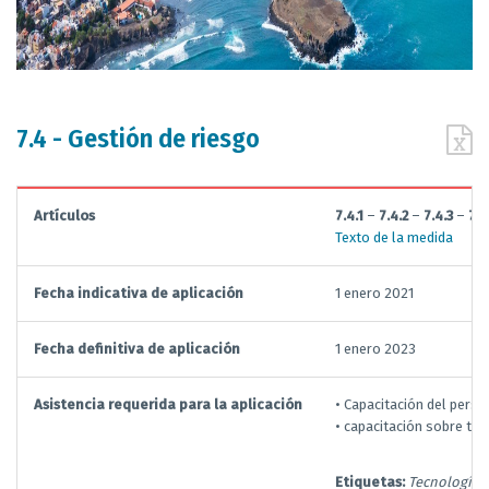
7.4 - Gestión de riesgo
Artículos
7.4.1
–
7.4.2
–
7.4.3
–
7.4
Texto de la medida
Fecha indicativa de aplicación
1 enero 2021
Fecha definitiva de aplicación
1 enero 2023
Asistencia requerida para la aplicación
• Capacitación del perso
• capacitación sobre te
Etiquetas:
Tecnologías 