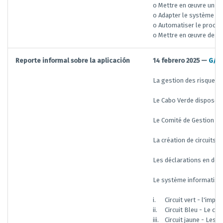
o Mettre en œuvre un sy
o Adapter le système po
o Automatiser le process
o Mettre en œuvre des mo
Reporte informal sobre la aplicación
14 febrero 2025 —
G/TF
La gestion des risques 
Le Cabo Verde dispose d'
Le Comité de Gestion et 
La création de circuits d
Les déclarations en doua
Le système informatisé 
i.
Circuit vert - l'imp
ii.
Circuit Bleu - Le co
iii.
Circuit jaune - Les 