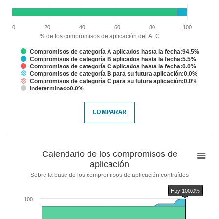
The chart has 1 Y axis displaying % de los compromisos de aplicación del
Chart annotations summary
Hoy 100.0%
0
20
40
60
80
100
% de los compromisos de aplicación del AFC
Compromisos de categoría A aplicados hasta la fecha:94.5%
Compromisos de categoría B aplicados hasta la fecha:5.5%
Compromisos de categoría C aplicados hasta la fecha:0.0%
Compromisos de categoría B para su futura aplicación:0.0%
Compromisos de categoría C para su futura aplicación:0.0%
Indeterminado0.0%
End of interactive chart.
COMPARAR
Calendario
Calendario de los compromisos de
de
aplicación
los
Sobre la base de los compromisos de aplicación contraídos
compromisos
Hoy 100.0%
de
100
aplicación
Chart with 6 data series.