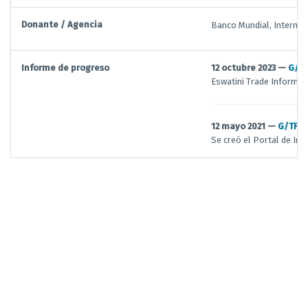
Donante / Agencia
Banco Mundial, Internat
Informe de progreso
12 octubre 2023 —
G/T
Eswatini Trade Informat
12 mayo 2021 —
G/TFA
Se creó el Portal de Inf