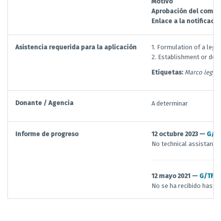
Motivo
Aprobación del comit
Enlace a la notificació
Asistencia requerida para la aplicación
1. Formulation of a legi
2. Establishment or des
Etiquetas:
Marco legisl
Donante / Agencia
A determinar
Informe de progreso
12 octubre 2023 —
G/T
No technical assistance 
12 mayo 2021 —
G/TFA
No se ha recibido hasta 