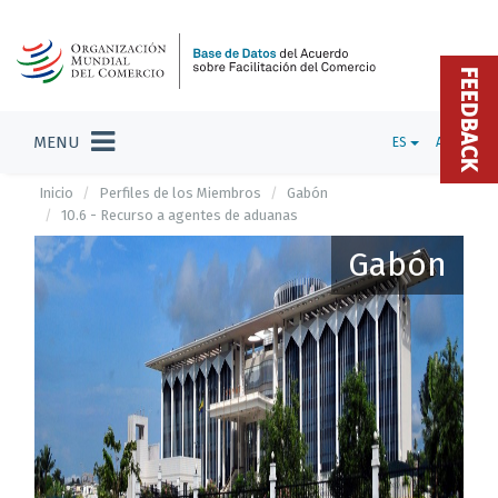
FEEDBACK
MENU
ES
ADMIN
Inicio
Perfiles de los Miembros
Gabón
10.6 - Recurso a agentes de aduanas
Gabón