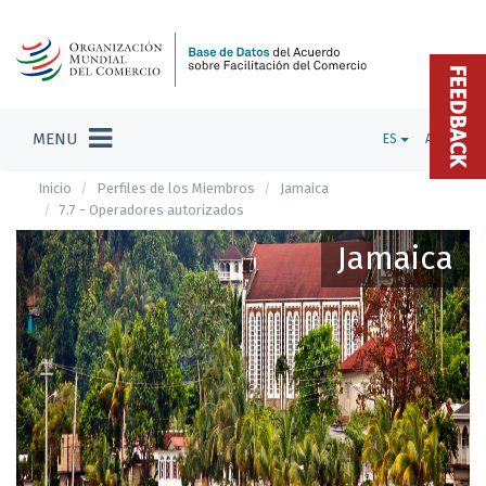
FEEDBACK
MENU
ES
ADMIN
Inicio
Perfiles de los Miembros
Jamaica
7.7 - Operadores autorizados
Jamaica