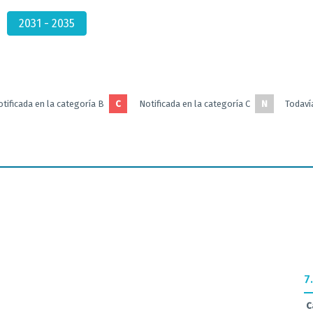
2031 - 2035
tificada en la categoría B
C
Notificada en la categoría C
N
Todavía
7
C