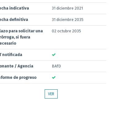
echa indicativa
31 diciembre 2021
echa definitiva
31 diciembre 2035
lazo para solicitar una
02 octubre 2035
rórroga, si fuera
ecesario
T notificada
onante / Agencia
BAfD
nforme de progreso
VER