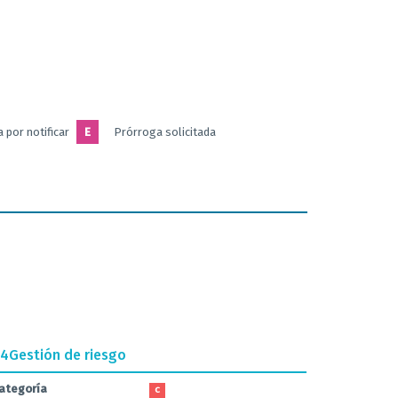
 por notificar
E
Prórroga solicitada
.4
Gestión de riesgo
ategoría
C