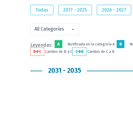
Todas
2017 - 2025
2026 - 2027
All Categories
A
Notificada en la categoría A
B
No
Leyendas:
B
C
Cambio de B a C
C
B
Cambio de C a B
2031 - 2035