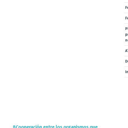
F
F
P
p
n
A
D
I
8
Cooperación entre los organismos que