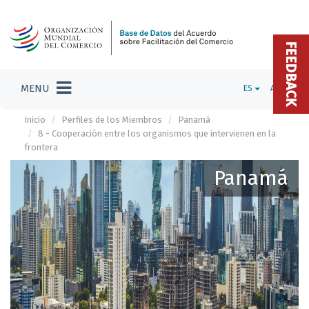
FEEDBACK
MENU
ES
ADMIN
Inicio
Perfiles de los Miembros
Panamá
8 - Cooperación entre los organismos que intervienen en la
frontera
Panamá