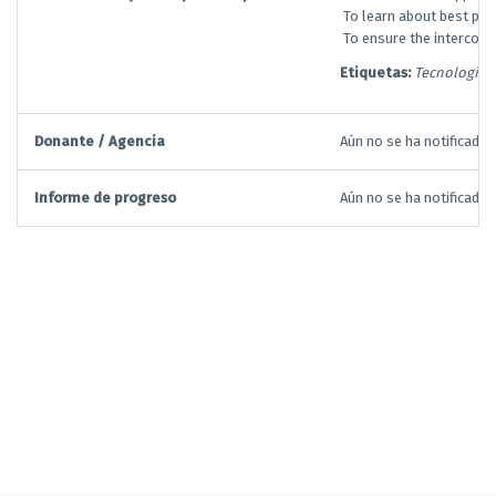
­ To learn about best pr
­ To ensure the intercon
Etiquetas:
Tecnologías 
Donante / Agencia
Aún no se ha notificado
Informe de progreso
Aún no se ha notificado