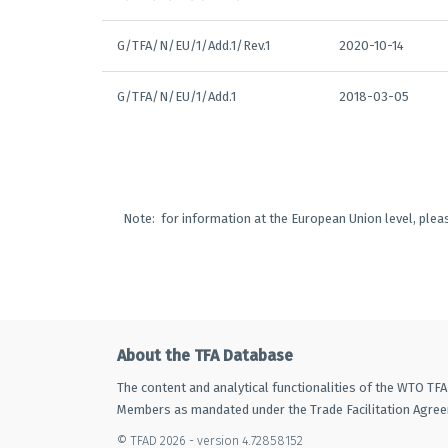
G/TFA/N/EU/1/Add.1/Rev.1
2020-10-14
G/TFA/N/EU/1/Add.1
2018-03-05
Note: for information at the European Union level, pleas
About the TFA Database
The content and analytical functionalities of the WTO TF
Members as mandated under the Trade Facilitation Agre
© TFAD 2026 - version 4.72858152