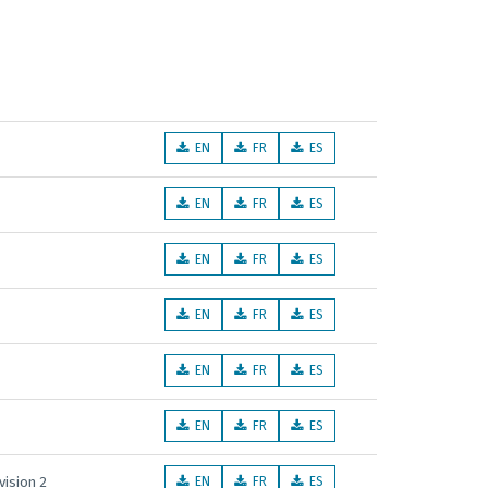
EN
FR
ES
EN
FR
ES
EN
FR
ES
EN
FR
ES
EN
FR
ES
EN
FR
ES
evision 2
EN
FR
ES