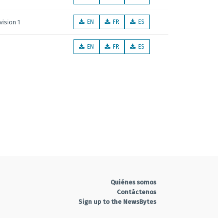
vision 1
EN
FR
ES
EN
FR
ES
Quiénes somos
Contáctenos
Sign up to the NewsBytes