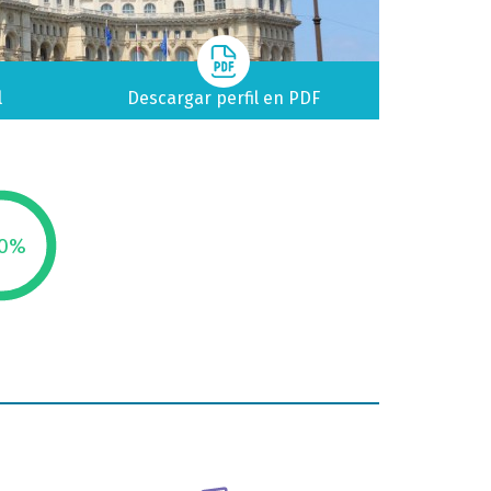
l
Descargar perfil en PDF
0
%