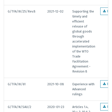
G/TFA/W/25/Rev.8
2021-12-02
Supporting the
EN
timely and
efficient
release of
global goods
through
accelerated
implementation
of the WTO
Trade
Facilitation
Agreement -
Revision 8
G/TFA/W/61
2021-10-08
Experience with
EN
Advanced
rulings
G/TFA/N/SAU/2
2020-01-23
Articles 1.4,
EN
10.4.3, 10.6.2