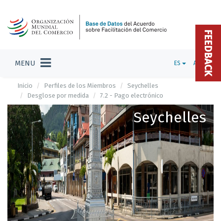
FEEDBACK
MENU
ES
ADMIN
Inicio
Perfiles de los Miembros
Seychelles
Desglose por medida
7.2 - Pago electrónico
Seychelles