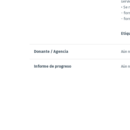
servi
• Se 
- for
- for
Etiq
Donante / Agencia
Aún n
Informe de progreso
Aún n