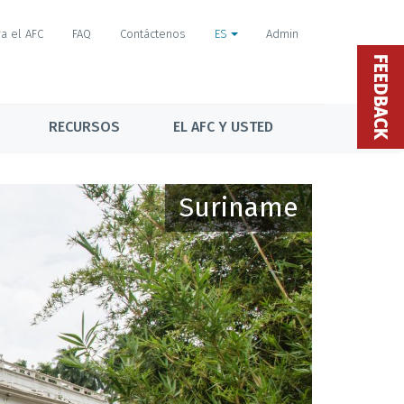
a el AFC
FAQ
Contáctenos
ES
Admin
FEEDBACK
RECURSOS
EL AFC Y USTED
Suriname