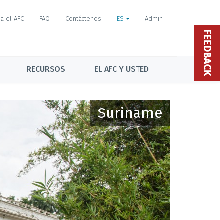
a el AFC
FAQ
Contáctenos
ES
Admin
FEEDBACK
RECURSOS
EL AFC Y USTED
Suriname