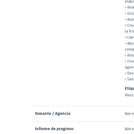
elabo
• Rev
• Est
• Asi
• Cre
la fr
• Cam
• Ap
compe
• Asi
• For
agent
• Des
• Sen
Etiq
Recu
Donante / Agencia
Aún n
Informe de progreso
Aún n