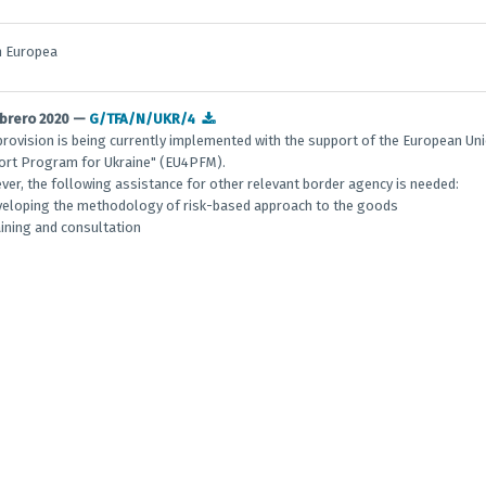
n Europea
ebrero 2020 —
G/TFA/N/UKR/4
provision is being currently implemented with the support of the European 
ort Program for Ukraine" (EU4PFM).
er, the following assistance for other relevant border agency is needed:
veloping the methodology of risk-based approach to the goods
aining and consultation