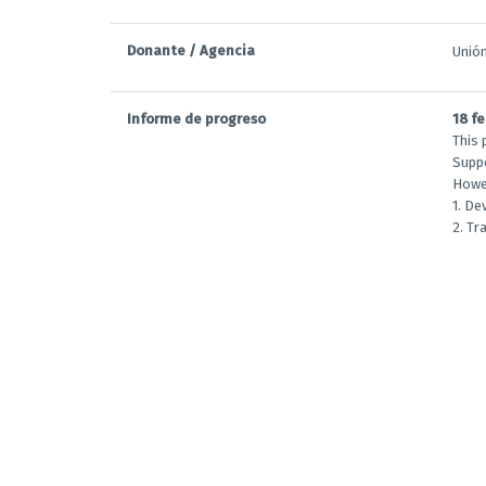
Donante / Agencia
Unió
Informe de progreso
18 f
This 
Supp
Howev
1. De
2. Tr