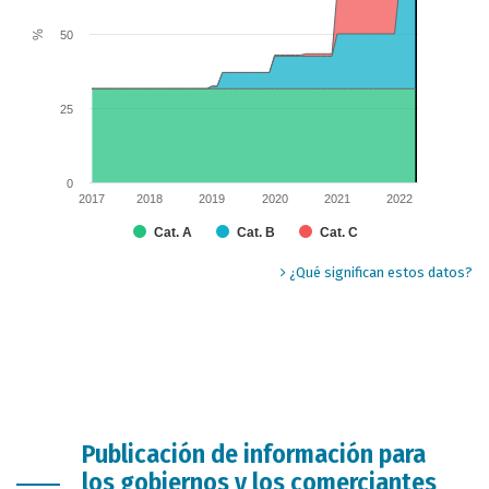
Chart annotations summary
%
Hoy 100.0%
50
25
0
2017
2018
2019
2020
2021
2022
Cat. A
Cat. B
Cat. C
End of interactive chart.
¿Qué significan estos datos?
Publicación de información para
los gobiernos y los comerciantes