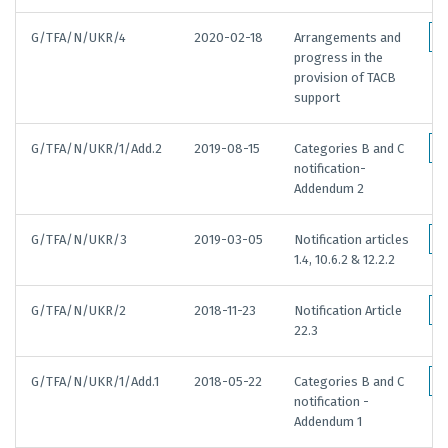
G/TFA/N/UKR/4
2020-02-18
Arrangements and
progress in the
provision of TACB
support
G/TFA/N/UKR/1/Add.2
2019-08-15
Categories B and C
notification-
Addendum 2
G/TFA/N/UKR/3
2019-03-05
Notification articles
1.4, 10.6.2 & 12.2.2
G/TFA/N/UKR/2
2018-11-23
Notification Article
22.3
G/TFA/N/UKR/1/Add.1
2018-05-22
Categories B and C
notification -
Addendum 1