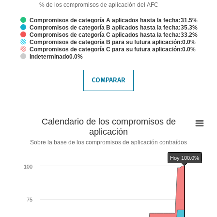
% de los compromisos de aplicación del AFC
Compromisos de categoría A aplicados hasta la fecha:31.5%
Compromisos de categoría B aplicados hasta la fecha:35.3%
Compromisos de categoría C aplicados hasta la fecha:33.2%
Compromisos de categoría B para su futura aplicación:0.0%
Compromisos de categoría C para su futura aplicación:0.0%
Indeterminado0.0%
End of interactive chart.
COMPARAR
Calendario
Calendario de los compromisos de
de
aplicación
los
Sobre la base de los compromisos de aplicación contraídos
compromisos
Hoy 100.0%
de
100
aplicación
Chart with 6 data series.
Sobre la base de los compromisos de aplicación contraídos
75
The chart has 1 X axis displaying categories.
The chart has 2 Y axes displaying % and values.