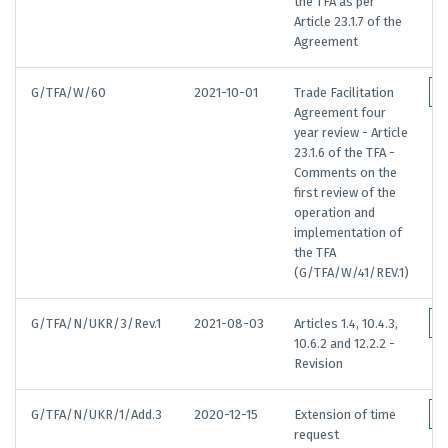
the TFA as per
Article 23.1.7 of the
Agreement
G/TFA/W/60
2021-10-01
Trade Facilitation
Agreement four
year review - Article
23.1.6 of the TFA -
Comments on the
first review of the
operation and
implementation of
the TFA
(G/TFA/W/41/REV.1)
G/TFA/N/UKR/3/Rev.1
2021-08-03
Articles 1.4, 10.4.3,
10.6.2 and 12.2.2 -
Revision
G/TFA/N/UKR/1/Add.3
2020-12-15
Extension of time
request