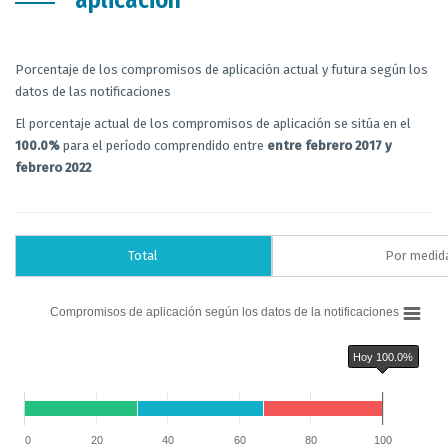
aplicación
Porcentaje de los compromisos de aplicación actual y futura según los
datos de las notificaciones
El porcentaje actual de los compromisos de aplicación se sitúa en el
100.0%
para el período comprendido entre
entre febrero 2017 y
febrero 2022
Total
Por medid
Chart
Compromisos de aplicación según los datos de la notificaciones
Bar chart with 6 data series.
Compromisos de aplicación según los datos de la notificaciones
Hoy 100.0%
The chart has 1 X axis displaying categories.
The chart has 1 Y axis displaying % de los compromisos de aplicación del
Chart annotations summary
Hoy 100.0%
0
20
40
60
80
100